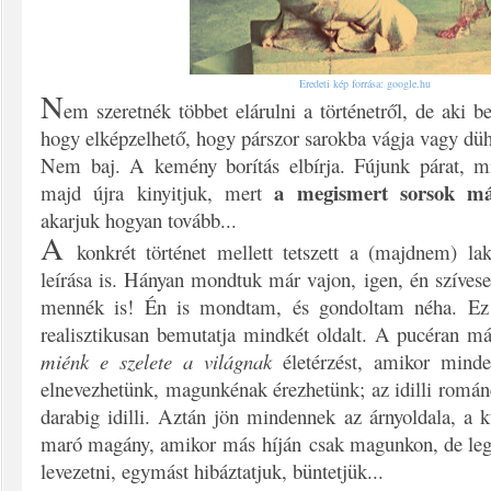
Eredeti kép forrása: google.hu
N
em szeretnék többet elárulni a történetről, de aki be
hogy elképzelhető, hogy párszor sarokba vágja vagy düh
Nem baj. A kemény borítás elbírja. Fújunk párat, mi
a megismert sorsok már
majd újra kinyitjuk, mert
akarjuk hogyan tovább...
A
konkrét történet mellett tetszett a (majdnem) lak
leírása is. Hányan mondtuk már vajon, igen, én szíves
mennék is! Én is mondtam, és gondoltam néha. Ez a
realisztikusan bemutatja mindkét oldalt. A pucéran m
miénk e szelete a világnak
életérzést, amikor minde
elnevezhetünk, magunkénak érezhetünk; az idilli román
darabig idilli. Aztán jön mindennek az árnyoldala, a 
maró magány, amikor más híján csak magunkon, de le
levezetni, egymást hibáztatjuk, büntetjük...