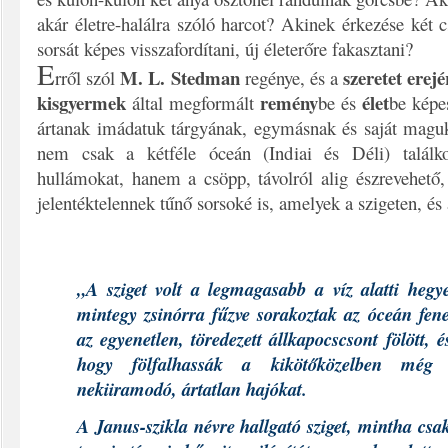
akár életre-halálra szóló harcot? Akinek érkezése két cs
sorsát képes visszafordítani, új életerőre fakasztani?
E
M. L. Stedman
szeretet erejé
rről szól
regénye, és a
kisgyermek
remény
élet
által megformált
be és
be képe
ártanak imádatuk tárgyának, egymásnak és saját maguk
nem csak a kétféle óceán (Indiai és Déli) találko
hullámokat, hanem a csöpp, távolról alig észrevehető,
jelentéktelennek tűnő sorsoké is, amelyek a szigeten, és
„A sziget volt a legmagasabb a víz alatti hegy
mintegy zsinórra fűzve sorakoztak az óceán fen
az egyenetlen, töredezett állkapocscsont fölött, 
hogy fölfalhassák a kikötőközelben még e
nekiiramodó, ártatlan hajókat.
A Janus-szikla névre hallgató sziget, mintha csa