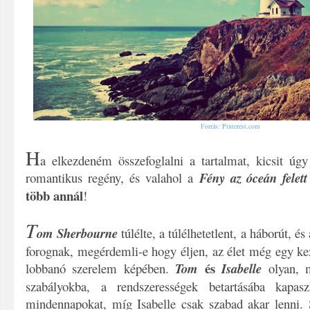
Forrás: Pinterest.com
H
a elkezdeném összefoglalni a tartalmat, kicsit úg
romantikus regény, és valahol a
Fény az óceán felett
több annál
!
T
om Sherbourne
túlélte, a túlélhetetlent, a háborút, é
forognak, megérdemli-e hogy éljen, az élet még egy kez
és
lobbanó szerelem képében.
Tom
Isabelle
olyan, 
szabályokba, a rendszerességek betartásába kapas
mindennapokat, míg Isabelle csak szabad akar lenni. S