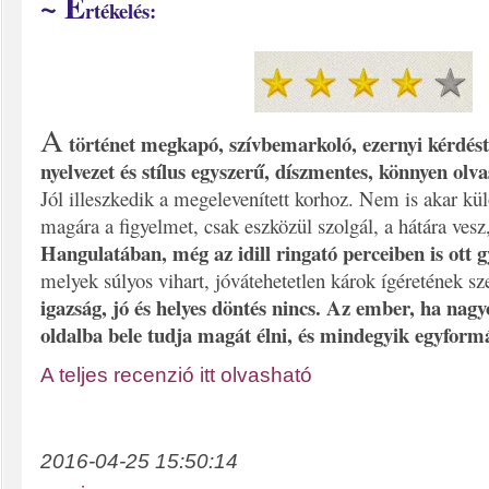
~ É
rtékelés:
A
történet megkapó, szívbemarkoló, ezernyi kérdést
nyelvezet és stílus egyszerű, díszmentes, könnyen ol
Jól i
lleszkedik a megelevenített korhoz. Nem is akar külö
magára a figyelmet, csak eszközül szolgál, a hátára vesz,
Hangulatában, még az idill ringató perceiben is ott 
melyek súlyos vihart, jóvátehetetlen károk ígéretének s
igazság, jó és helyes döntés nincs. Az ember, ha nag
oldalba bele tudja magát élni, és mindegyik egyform
A teljes recenzió itt olvasható
2016-04-25 15:50:14