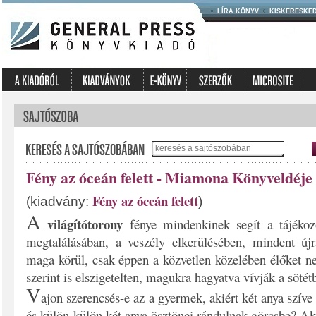
LÍRA KÖNYV
KISKERESKE
Fény az óceán felett - Miamona Könyveldéje
Fény az óceán felett
(kiadvány:
)
A
világítótorony
fénye mindenkinek segít a tájékoz
megtalálásában, a veszély elkerülésében, mindent ú
maga körül, csak éppen a közvetlen közelében élőket 
szerint is elszigetelten, magukra hagyatva vívják a söté
V
ajon szerencsés-e az a gyermek, akiért két anya szív
és külön-külön két anya ösztönei rándulnak görcsbe? Akié