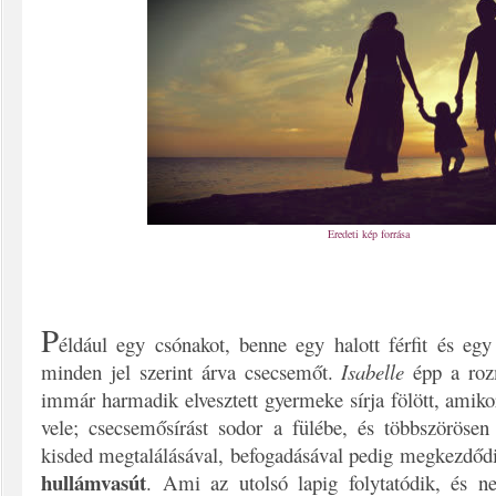
Eredeti kép forrása
P
éldául egy csónakot, benne egy halott férfit és egy
minden jel szerint árva csecsemőt.
Isabelle
épp a roz
immár harmadik elvesztett gyermeke sírja fölött, amikor
vele; csecsemősírást sodor a fülébe, és többszöröse
kisded megtalálásával, befogadásával pedig megkezdőd
hullámvasút
. Ami az utolsó lapig folytatódik, és n