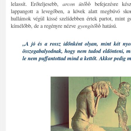
lelassít. Erőteljesebb,
arcon ütőbb
befejezésre kész
lappangott a levegőben, a kövek alatt megbúvó skor
hullámok végül kissé szelídebben értek partot, mint 
kímélőbb, de a regényre nézve
gyengítőbb
hatású.
„A jó és a rossz időnként olyan, mint két nyo
összegabalyodnak, hogy nem tudod eldönteni, m
le nem puffantottad mind a kettőt. Akkor pedig m