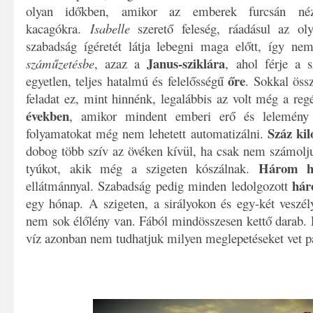
olyan időkben, amikor az emberek furcsán néz
kacagókra.
Isabelle
szerető feleség, ráadásul az oly
szabadság ígéretét látja lebegni maga előtt, így nem
Janus-sziklára
száműzetésbe
, azaz a
, ahol férje a 
őre
egyetlen, teljes hatalmú és felelősségű
. Sokkal öss
feladat ez, mint hinnénk, legalábbis az volt még a re
években
, amikor mindent emberi erő és lelemény 
Száz ki
folyamatokat még nem lehetett automatizálni.
dobog több szív az övéken kívül, ha csak nem számolju
Három h
tyúkot, akik még a szigeten kószálnak.
hár
ellátmánnyal. Szabadság pedig minden ledolgozott
egy hónap. A szigeten, a sirályokon és egy-két veszé
nem sok élőlény van. Fából mindösszesen kettő darab. 
víz azonban nem tudhatjuk milyen meglepetéseket vet pa