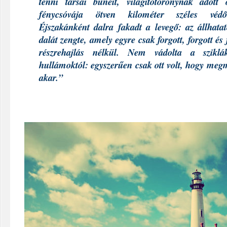
tenni társai bűneit, világítótoronynak adott 
fénycsóvája ötven kilométer széles védőt
Éjszakánként dalra fakadt a levegő: az állhat
dalát zengte, amely egyre csak forgott, forgott és 
részrehajlás nélkül. Nem vádolta a szikl
hullámoktól: egyszerűen csak ott volt, hogy meg
akar.”