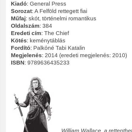
Kiadó
: General Press
Sorozat
: A Felföld rettegett fiai
Műfaj
: skót, történelmi romantikus
Oldalszám
: 384
Eredeti cím
: The Chief
Kötés
: keménytáblás
Fordító
: Palkóné Tabi Katalin
Megjelenés
: 2014 (eredeti megjelenés: 2010)
ISBN
: 9789636435233
William Wallace, a rettenthe