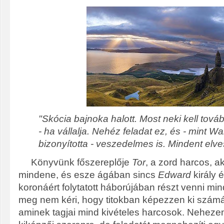
"Skócia bajnoka halott. Most neki kell tová
- ha vállalja. Nehéz feladat ez, és - mint Wa
bizonyította - veszedelmes is. Mindent elves
Könyvünk főszereplője
Tor
, a zord harcos, a
mindene, és esze ágában sincs
Edward
király 
koronáért folytatott háborújában részt venni m
meg nem kéri, hogy titokban képezzen ki számár
aminek tagjai mind kivételes harcosok. Nehezen,