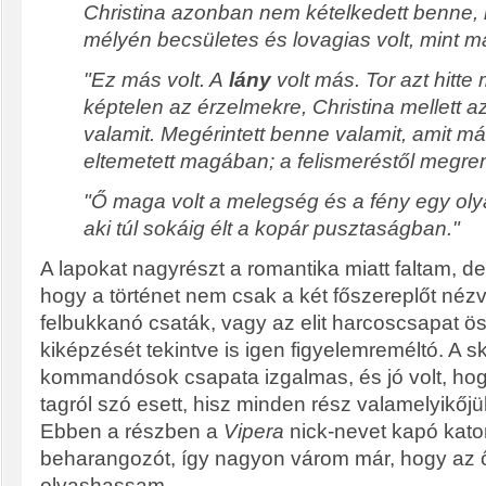
Christina azonban nem kételkedett benne, 
mélyén becsületes és lovagias volt, mint m
"Ez más volt. A
lány
volt más. Tor azt hitte
képtelen az érzelmekre, Christina mellett
valamit. Megérintett benne valamit, amit m
eltemetett magában; a felismeréstől megre
"Ő maga volt a melegség és a fény egy olya
aki túl sokáig élt a kopár pusztaságban."
A lapokat nagyrészt a romantika miatt faltam, d
hogy a történet nem csak a két főszereplőt néz
felbukkanó csaták, vagy az elit harcoscsapat ö
kiképzését tekintve is igen figyelemreméltó. A 
kommandósok csapata izgalmas, és jó volt, ho
tagról szó esett, hisz minden rész valamelyikőjü
Ebben a részben a
Vipera
nick-nevet kapó kato
beharangozót, így nagyon várom már, hogy az ő
olvashassam.