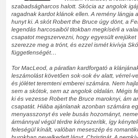
szabadságharcos halott. Skócia az angolok igáj
ragadnak kardot klánok ellen. A remény lángj
hunyt ki. A skót Robert the Bruce úgy dönt, a Fe
legendás harcosaiból titokban megkísérli a vala
csapatot megszervezni, hogy egyesült erejüket
szerezze meg a trónt, és ezzel ismét kivívja Sk
függetlenségét…
Tor MacLeod, a páratlan kardforgató a klánjána
leszámolást követően sok-sok év alatt, vérrel-ve
és jólétet teremteni emberei számára. Nem hajl
sem a skótok, sem az angolok oldalán. Mégis f
ki és vezesse Robert the Bruce maroknyi, ám a
csapatát. Hiába ajánlanak azonban számára e
menyasszonyt és vele busás hozományt, nemet
ármánnyal végül térdre kényszerítik, így kényte
feleségül kínált, valóban meseszép és romantiku
burokban nevelkedett lányt, Christinát. A nemk