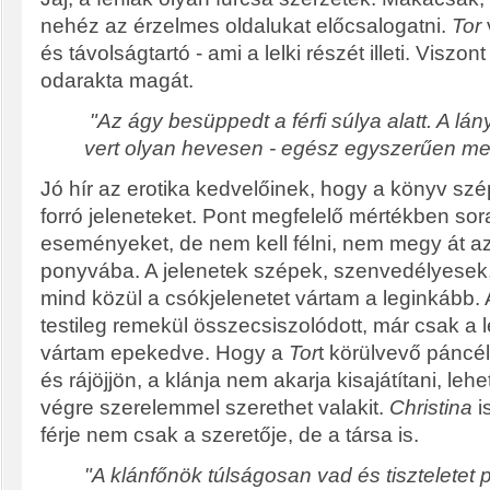
nehéz az érzelmes oldalukat előcsalogatni.
Tor
és távolságtartó - ami a lelki részét illeti. Viszo
odarakta magát.
"Az ágy besüppedt a férfi súlya alatt. A lá
vert olyan hevesen - egész egyszerűen meg
Jó hír az erotika kedvelőinek, hogy a könyv sz
forró jeleneteket. Pont megfelelő mértékben sora
eseményeket, de nem kell félni, nem megy át az
ponyvába. A jelenetek szépek, szenvedélyesek,
mind közül a csókjelenetet vártam a leginkább. 
testileg remekül összecsiszolódott, már csak a l
vártam epekedve. Hogy a
Tor
t körülvevő páncé
és rájöjjön, a klánja nem akarja kisajátítani, lehe
végre szerelemmel szerethet valakit.
Christina
i
férje nem csak a szeretője, de a társa is.
"A klánfőnök túlságosan vad és tiszteletet 