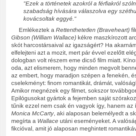
"Ezek a történetek azokról a férfiakról szóln
szabadság hívására válaszolva egy széthu
kovácsoltak eggyé."
Emlékeztek a
Rettenthetetlen (Braveheart)
fi
Gibson (William Wallace)
kékre maszkírozott arc
skót harcostársaival az igazságért? Ha akarn
elfelejteni azt a mozit, mert pár évvel ezelőtt el
dologban volt részem eme dicső film miatt. Kín
oda, azt elismerem, hogy minden megvolt benne,
az embert, hogy maradjon szépen a fenekén, é
cselekményt: finom romantikát, drámát, valóság
Amikor megnézek egy filmet, sokszor továbbg
Epilógusokat gyártok a fejemben saját szórako
tűnik ezzel nem csak én vagyok így, hanem az ír
Monica McCarty
, aki alaposan belemélyedt a sk
megírta a
Wallace
utáni eseményeket. A valósá
fikcióval, amit jó alaposan meghintett romantikáv