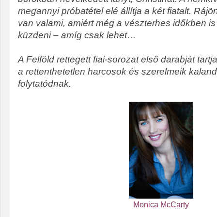
megannyi próbatétel elé állítja a két fiatalt. R
van valami, amiért még a vészterhes időkben is
küzdeni – amíg csak lehet…
A Felföld rettegett fiai-sorozat első darabját tar
a rettenthetetlen harcosok és szerelmeik kaland
folytatódnak.
Monica McCarty