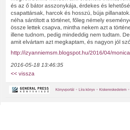
és az ő bátor asszonykája, érdekes és lehetőség
csapattársak, harcok és hosszú, búja pillanatok
néha sántított a történet, főleg némely esemén
össze lettek csapva, mintha nekem azt a törté
illene tudnom, pedig mindeddig nem tudtam. De
amit elvártam azt megkaptam, és nagyon jól sz
http://izyanniemsm.blogspot.hu/2016/04/monica
2016-05-18 13:46:35
<< vissza
Könyvportál
Líra könyv
Kiskereskedelem