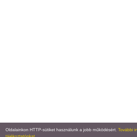
Oldalainkon HTTP-sütiket használunk a jobb működésért.
További i
tájékoztatónkat...