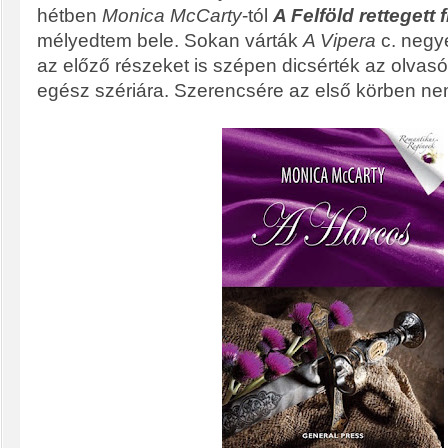
hétben
Monica McCarty
-tól
A Felföld rettegett f
mélyedtem bele. Sokan várták
A Vipera
c. negye
az előző részeket is szépen dicsérték az olvasó
egész szériára. Szerencsére az első körben n