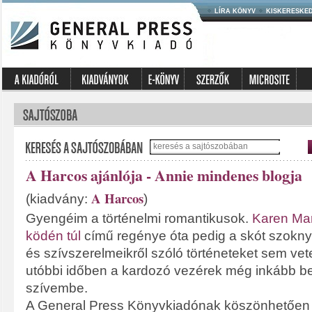
LÍRA KÖNYV
KISKERESKE
A Harcos ajánlója - Annie mindenes blogja
A Harcos
(kiadvány:
)
Gyengéim a történelmi romantikusok.
Karen Mar
ködén túl
című regénye óta pedig a skót szokny
és szívszerelmeikről szóló történeteket sem ve
utóbbi időben a kardozó vezérek még inkább b
szívembe.
A General Press Könyvkiadónak köszönhetően 