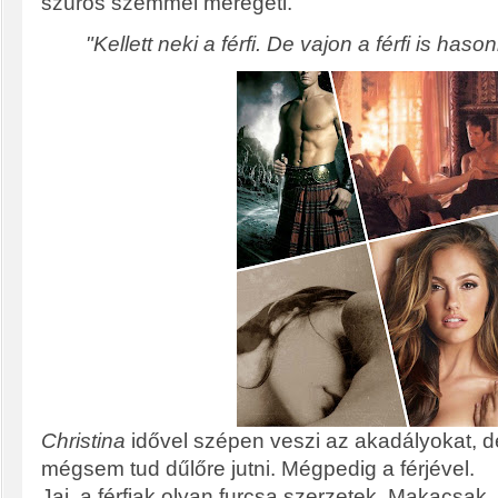
szúrós szemmel méregeti.
"Kellett neki a férfi. De vajon a férfi is has
Christina
idővel szépen veszi az akadályokat, d
mégsem tud dűlőre jutni. Mégpedig a férjével.
Jaj, a férfiak olyan furcsa szerzetek. Makacsak,