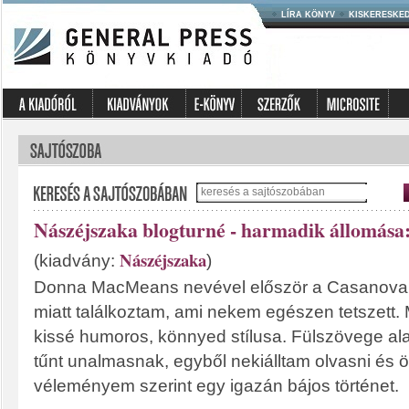
LÍRA KÖNYV
KISKERESKE
Nászéjszaka blogturné - harmadik állomása:
Nászéjszaka
(kiadvány:
)
Donna MacMeans nevével először a Casanova 
miatt találkoztam, ami nekem egészen tetszett. 
kissé humoros, könnyed stílusa. Fülszövege al
tűnt unalmasnak, egyből nekiálltam olvasni és
véleményem szerint egy igazán bájos történet.