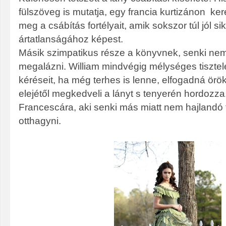
fülszöveg is mutatja, egy francia kurtizánon ker
meg a csábítás fortélyait, amik sokszor túl jól si
ártatlanságához képest.
Másik szimpatikus része a könyvnek, senki nem
megalázni. William mindvégig mélységes tisztele
kéréseit, ha még terhes is lenne, elfogadná örö
elejétől megkedveli a lányt s tenyerén hordozz
Francescára, aki senki más miatt nem hajlandó t
otthagyni.