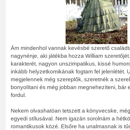
Ám mindenhol vannak kevésbé szerető családta
nagynénje, aki játékba hozza William szeretőjé
karakterét, nagyon unszimpatikus, kissé humo
inkább helyzetkomikának fogtam fel jelenlétét.
megjelennek még szereplők, szeretnék a szere
bonyolítani és még jobban megnehezíteni, bár
fordul.
Nekem olvashatóan tetszett a könyvecske, még
egyedi stílusával. Nem igazán sorolnám a hétkö
romantikusok közé. Elsőre ha unalmasnak is tű