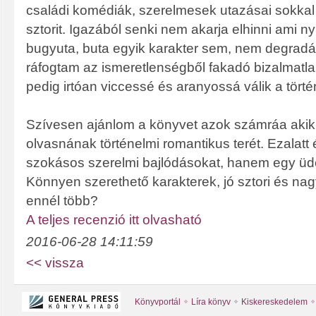
családi komédiák, szerelmesek utazásai sokkal
sztorit. Igazából senki nem akarja elhinni ami ny
bugyuta, buta egyik karakter sem, nem degradá
ráfogtam az ismeretlenségből fakadó bizalmatl
pedig irtóan viccessé és aranyossá válik a törté
Szívesen ajánlom a könyvet azok számráa akik
olvasnának történelmi romantikus terét. Ezalatt
szokásos szerelmi bajlódásokat, hanem egy üde, 
Könnyen szerethető karakterek, jó sztori és nag
ennél több?
A teljes recenzió itt olvasható
2016-06-28 14:11:59
<< vissza
Könyvportál
Líra könyv
Kiskereskedelem