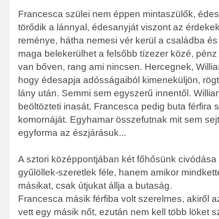
Francesca szülei nem éppen mintaszülők, éde
törődik a lánnyal, édesanyját viszont az érdekek
reménye, hátha nemesi vér kerül a családba és 
maga belekerülhet a felsőbb tízezer közé, pénz
van bőven, rang ami nincsen. Hercegnek, Willia
hogy édesapja adósságaiból kimeneküljön, rög
lány után. Semmi sem egyszerű innentől. Willia
beöltözteti inasát, Francesca pedig buta férfira s
komornáját. Egyhamar összefutnak mit sem sej
egyforma az észjárásuk...
A sztori középpontjában két főhősünk civódása
gyűlöllek-szeretlek féle, hanem amikor mindkett
másikat, csak útjukat állja a butaság.
Francesca másik férfiba volt szerelmes, akiről az
vett egy másik nőt, ezután nem kell több löket 