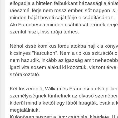
elfogadja a hirtelen felbukkant házassági ajánl
ráeszmél férje nem rossz ember, sőt nagyon is j
minden báját beveti saját férje elcsábításához.
Aki Franchesca minden csábítását erőnek erejéve
szentül hiszi, friss arája terhes.
Néhol kissé komikus fordulatokba hajlik a köny
kicsinyes "harcukon". Nem a tipikus szituációt ol
nem hazudik, inkább az igazság amit nehezebb e
igazi vita sosem alakul ki közöttük, viszont érv
szórakoztató.
Két főszereplő, William és Francesca első pilla
személyiségnek tűnhetnek az olvasó szemében,
kiderül mind a kettőt egy fából faragták, csak a
megtalálniuk.
Különösen tetszett a lány csábítási kísérlete. 