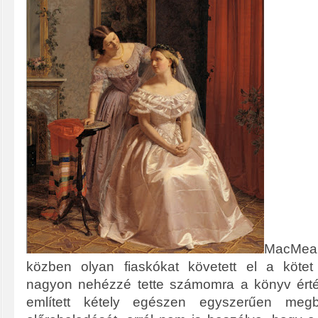
MacMea
közben olyan fiaskókat követett el a köte
nagyon nehézzé tette számomra a könyv érté
említett kétely egészen egyszerűen megbé