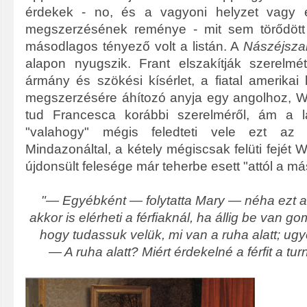
érdekek - no, és a vagyoni helyzet vagy 
megszerzésének reménye - mit sem törődött
másodlagos tényező volt a listán. A
Nászéjsza
alapon nyugszik. Frant elszakítják szerelmé
ármány és szökési kísérlet, a fiatal amerikai
megszerzésére áhítozó anyja egy angolhoz, Wil
tud Francesca korábbi szerelméről, ám a l
"valahogy" mégis feledteti vele ezt az a
Mindazonáltal, a kétely mégiscsak felüti fejét 
újdonsült felesége már teherbe esett "attól a má
"— Egyébként — folytatta Mary — néha ezt a
akkor is elérheti a férfiaknál, ha állig be van 
hogy tudassuk velük, mi van a ruha alatt; ugye
— A ruha alatt? Miért érdekelné a férfit a tur