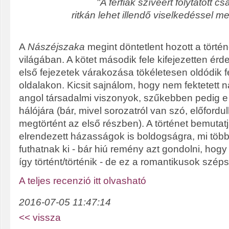
"A férfiak szívéért folytatott cs
ritkán lehet illendő viselkedéssel m
A
Nászéjszaka
megint döntetlent hozott a törté
világában. A kötet második fele kifejezetten érd
első fejezetek várakozása tökéletesen oldódik 
oldalakon. Kicsit sajnálom, hogy nem fektetett
angol társadalmi viszonyok, szűkebben pedig e
hálójára (bár, mivel sorozatról van szó, előfordu
megtörtént az első részben). A történet bemutat
elrendezett házasságok is boldogságra, mi több
futhatnak ki - bár hiú remény azt gondolni, hog
így történt/történik - de ez a romantikusok szép
A teljes recenzió itt olvasható
2016-07-05 11:47:14
<< vissza