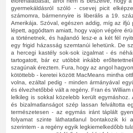
előrehaladását, arról nem is beszélve, hogy a
gyermekáldásról szóló - csevej picit elképzel
számomra, bármennyire is liberális a 19. sz
Amerikája. Szóval, egészen addig, míg az ifjú
lépett, aggódtam amiatt, hogy vajon végére ér
a történetnek, és hajlandó lesz-e a két fél nyi
egy frigid házasság szemtanúi lehetünk. De sz
a hercegi kastély sok-sok izgalmat - és néhá
tartogatott, bár ez utóbbit inkább erőltetettn
szagúnak éreztem. Fura, hogy az angol hagyom
kötöttebb - keretei között MacMeans mintha o
volna, ezáltal pedig - minden ármányával egy
és élvezhetőbbé vált a regény. Fran és William 
lelkileg is sokkal közelebb került egymáshoz.
és bizalmatlanságot szép lassan felváltotta e
természetesen - az egymás iránt táplált gye
folyamat szinte láthatatlanul bontakozik ki 
szerintem - a regény egyik legkiemelkedőbb tu