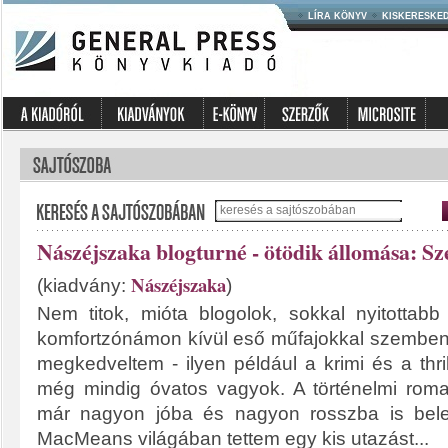
LÍRA KÖNYV
KISKERESKE
Nászéjszaka blogturné - ötödik állomása: S
Nászéjszaka
(kiadvány:
)
Nem titok, mióta blogolok, sokkal nyitottab
komfortzónámon kívül eső műfajokkal szemben i
megkedveltem - ilyen például a krimi és a thril
még mindig óvatos vagyok. A történelmi romant
már nagyon jóba és nagyon rosszba is bele
MacMeans világában tettem egy kis utazást...