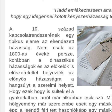
"Hadd emlékeztessem arra
hogy egy idegennel kötött kényszerházasság te
A 19. század
kapcsolatrendszerének egy
tipikus eleme az elrendezett
házasság. Nem csak az
1800-as éveké persze,
korábban a dinasztikus
házasságok és az előkelők is
előszeretettel helyezték az
előnyös házasságra a
hangsúlyt a szerelmi helyett.
I
Hogy ezek hogy is sültek el a
gyakorlatban, arról már ritkábban esik szó. M
hölgyemény már szerelembe esett egy másik f
épp a leendő férj tett hasonlóképp egy másik