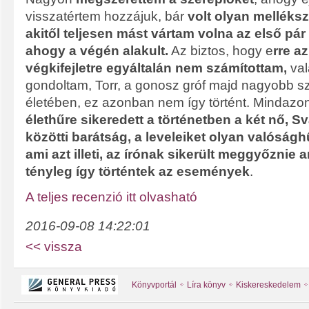
visszatértem hozzájuk, bár
volt olyan melléksz
akitől teljesen mást vártam volna az első pár 
ahogy a végén alakult.
Az biztos, hogy e
rre az
végkifejletre egyáltalán nem számítottam,
val
gondoltam, Torr, a gonosz gróf majd nagyobb s
életében, ez azonban nem így történt. Mindazo
élethűre sikeredett a történetben a két nő, 
közötti barátság, a leveleiket olyan valóság
ami azt illeti, az írónak sikerült meggyőznie a
tényleg így történtek az események
.
A teljes recenzió itt olvasható
2016-09-08 14:22:01
<< vissza
Könyvportál
Líra könyv
Kiskereskedelem