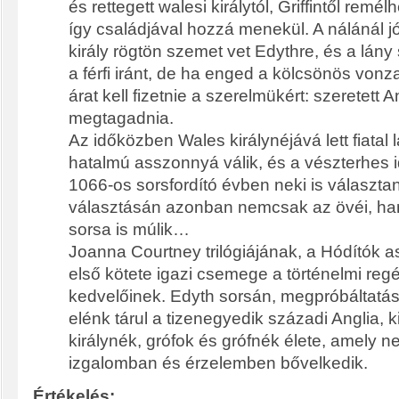
és rettegett walesi királytól, Griffintől remél
így családjával hozzá menekül. A nálánál j
király rögtön szemet vet Edythre, és a lá
a férfi iránt, de ha enged a kölcsönös von
árat kell fizetnie a szerelmükért: szeretett An
megtagadnia.
Az időközben Wales királynéjává lett fiatal
hatalmú asszonnyá válik, és a vészterhes 
1066-os sorsfordító évben neki is választani
választásán azonban nemcsak az övéi, h
sorsa is múlik…
Joanna Courtney trilógiájának, a Hódítók 
első kötete igazi csemege a történelmi reg
kedvelőinek. Edyth sorsán, megpróbáltatás
elénk tárul a tizenegyedik századi Anglia, k
királynék, grófok és grófnék élete, amely 
izgalomban és érzelemben bővelkedik.
Értékelés: