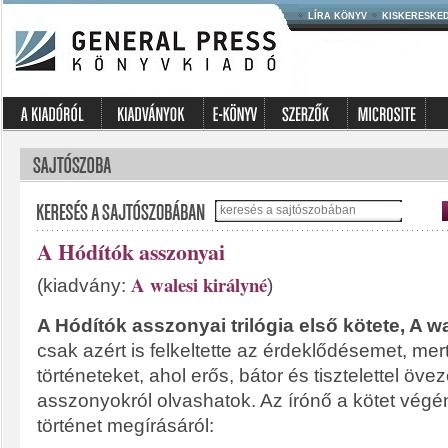
LÍRA KÖNYV
KISKERESKE
A Hódítók asszonyai
A walesi királyné
(kiadvány:
)
A Hódítók asszonyai trilógia első kötete, A wa
csak azért is felkeltette az érdeklődésemet, me
történeteket, ahol erős, bátor és tisztelettel övez
asszonyokról olvashatok. Az írónő a kötet végén
történet megírásáról: