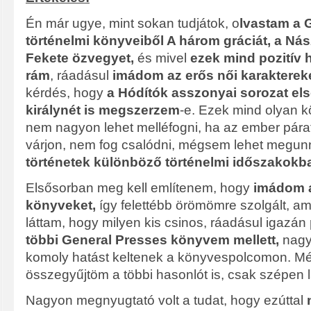
Én már ugye, mint sokan tudjátok, o
lvastam a 
történelmi könyveiből A három gráciát, a Nás
Fekete özvegyet,
és mivel
ezek mind pozitív 
rám
, ráadásul
imádom az erős női karakterek
kérdés, hogy
a Hódítók asszonyai sorozat első
királynét is megszerzem
-e. Ezek mind olyan 
nem nagyon lehet melléfogni, ha az ember párat 
várjon, nem fog csalódni, mégsem lehet megunn
történetek különböző történelmi időszakokb
Elsősorban meg kell említenem, hogy
imádom 
könyveket,
így felettébb örömömre szolgált, a
láttam, hogy milyen kis csinos, ráadásul igazán
többi General Presses könyvem mellett,
nagy
komoly hatást keltenek a könyvespolcomon. Még
összegyűjtöm a többi hasonlót is, csak szépen 
Nagyon megnyugtató volt a tudat, hogy ezúttal