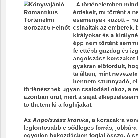
„A történelemben mind
érdekelt, mi történt a 
események között – ho
csináltak az emberek, 
királyokat és a királyné
épp nem történt semmi
felettébb gazdag és iz
angolszász korszakot 
gyakran előfordult, ho
találtam, mint nevezet
bennem szunnyadó, elk
történésznek ugyan csalódást okoz, a 
azonban örül, mert a saját elképzeléseim
tölthetem ki a foghíjakat.
Az
Angolszász krónika
, a korszakra vo
legfontosabb elsődleges forrás, jobbára
egyetlen bekezdésben foglal össze. A sz