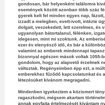
gondosan, bár helyenként találomra kivá
események között azonban több száz fér
gyerek kelt fel minden egyes nap, fázott
izzadt a melegben, evett-ivott, intézte ü
dolgait, veszekedett, lett szerelmes, és v
ugyanolyan bátortalanul, félénken, izgat
idegesen, mint mi szoktunk. Az emberis
ezer év elenyésző idő, és bár a különbö
valamint az emberek mindennapi tapasz
bizonnyal egészen mások voltak 1055-b
gondolom, hogy az alapvető érzelmek n
változtak. Regényeimben épp ezt, a múlt
emberekhez fűződő kapcsolatunkat és a
létezésüket kívánom megragadni.
Mindenben igyekeztem a közismert tén
ragaszkodni, mégsem akartam történelme
annak egyfajta értelmezését kívántam ny