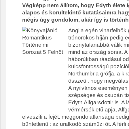
Végképp nem állítom, hogy Edyth élete íg
alapos és körültekintő kutatásaimra ha
mégis úgy gondolom, akár így is történhe
Anglia ​​egén viharfelhő
trónörökös híján pedig e
bizonytalanabbá válik mi
mind az ország sorsa. A
háborúkban ráadásul o
kulcsfontosságú pozíció
Northumbria grófja, a kir
összeül, hogy megválass
A nyilvános eseményen 
szépséges és csupán ti
Edyth Alfgarsdottir is. A
vérmérsékletű apja, Alfg
elveszíti a fejét, meggondolatlansága ped
büntetlenül: az uralkodó száműzi őt. A férfi