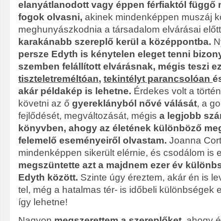
elanyátlanodott vagy éppen férfiaktól függő 
fogok olvasni,
akinek mindenképpen muszáj köv
meghunyászkodnia a társadalom elvárásai elő
karakánabb szereplő kerül a középpontba.
N
persze Edyth is kénytelen eleget tenni bizo
szemben felállított elvárásnak, mégis teszi e
tiszteletreméltóan
,
tekintélyt parancsolóan
é
akár példakép is lehetne.
Érdekes volt a tört
követni az ő
gyereklányból nővé válását
, a g
fejlődését, megváltozását, mégis
a legjobb szá
könyvben, ahogy az életének különböző me
felemelő eseményeiről olvastam.
Joanna Cort
mindenképpen sikerült elérnie, és csodálom is e
megszüntette azt a majdnem ezer év különbs
Edyth között.
Szinte úgy éreztem, akár én is l
tel, még a hatalmas tér- is időbeli különbségek 
így lehetne!
Nagyon
megszerettem a szereplőket
, ahogy é