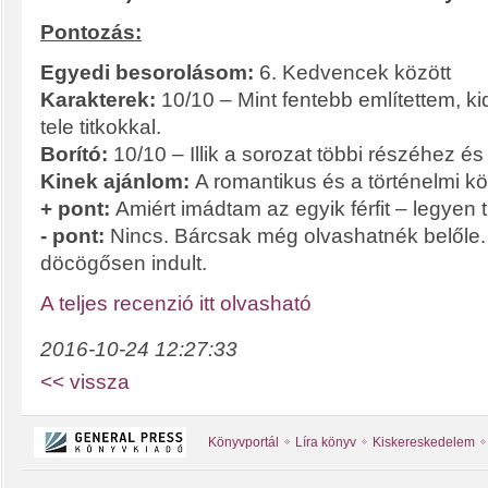
Pontozás:
Egyedi besorolásom:
6. Kedvencek között
Karakterek:
10/10 – Mint fentebb említettem, ki
tele titkokkal.
Borító:
10/10 – Illik a sorozat többi részéhez és 
Kinek ajánlom:
A romantikus és a történelmi k
+ pont:
Amiért imádtam az egyik férfit – legyen ti
- pont:
Nincs. Bárcsak még olvashatnék belőle. B
döcögősen indult.
A teljes recenzió itt olvasható
2016-10-24 12:27:33
<< vissza
Könyvportál
Líra könyv
Kiskereskedelem