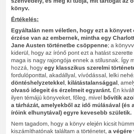
szenvedély, és még ki tudja, mit tartogat az
könyv.
Értékelés:
Egyáltalán nem véletlen, hogy ezt a könyvet 
érzése van az embernek, mintha egy Charlot
Jane Austen történetbe csöppenne
; a könyvv
kiderül, hogy az írónő pont ezt a hatást szerette
maga is nagy rajongója ennek a stílusnak. Így 
hozzá, hogy
egy klasszikus szerelmi történet
fordulóponttal, akadállyal, vívódással, lelki neh
döntéshelyzetekkel
,
kilátástalansággal
, amel
olvasó idegeit és érzelmeit egyaránt.
Én kivál
ilyen témájú könyveket, főleg, mivel
bővítik az
a tárházát, amelyekből az idő múlásával (és 
íróink elhunytával) egyre kevesebb születik.
Nem tagadom, hogy a könyv elején kicsit hümm
kiszámíthatónak találtam a történetet,
a végére 