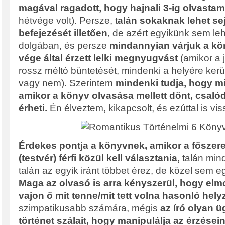
magával ragadott, hogy hajnali 3-ig olvasta
hétvége volt). Persze, t
alán sokaknak lehet sej
befejezését illetően
, de azért egyikünk sem leh
dolgában, és persze
mindannyian várjuk a kö
vége által érzett lelki megnyugvást
(amikor a j
rossz méltó büntetését, mindenki a helyére kerü
vagy nem). Szerintem
mindenki tudja, hogy mi
amikor a könyv olvasása mellett dönt, csaló
érheti.
Én élveztem, kikapcsolt, és ezúttal is vis
Érdekes pontja a könyvnek, amikor a főszer
(testvér) férfi közül kell választania,
talán min
talán az egyik iránt többet érez, de közel sem e
Maga az olvasó is arra kényszerül, hogy elm
vajon ő mit tenne/mit tett volna hasonló hel
szimpatikusabb számára, mégis
az író olyan ü
történet szálait, hogy manipulálja az érzésein