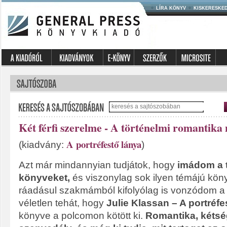
LÍRA KÖNYV
KISKERESKE
Két férfi szerelme - A történelmi romantik
A portréfestő lánya
(kiadvány:
)
Azt már mindannyian tudjátok, hogy
imádom a 
könyveket,
és viszonylag sok ilyen témájú kön
ráadásul szakmámból kifolyólag is vonzódom a 
véletlen tehát, hogy
Julie Klassan – A portréf
könyve a polcomon kötött ki.
Romantika, kétsé