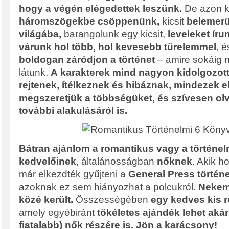
hogy a végén elégedettek leszünk.
De azon k
háromszögekbe csöppenünk,
kicsit
belemerü
világába,
barangolunk egy kicsit,
leveleket íru
várunk hol több, hol kevesebb türelemmel
, 
boldogan záródjon a történet
– amire sokáig 
látunk.
A
karakterek mind nagyon kidolgozotta
rejtenek, ítélkeznek és hibáznak, mindezek e
megszeretjük a többségüket, és szívesen ol
további alakulásáról is.
Bátran ajánlom a romantikus vagy a történel
kedvelőinek
, általánosságban
nőknek
. Akik 
már elkezdték gyűjteni a
General Press történe
azoknak ez sem hiányozhat a polcukról.
Nekem
közé került.
Összességében
egy kedves kis r
amely egyébiránt
tökéletes ajándék lehet aká
fiatalabb) nők részére is. Jön a karácsony!