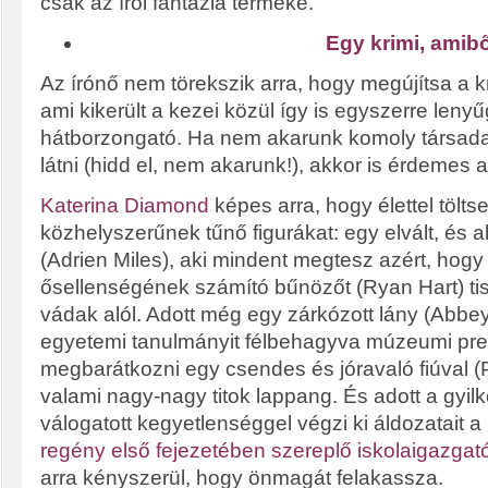
csak az írói fantázia terméke.
Egy krimi, amib
Az írónő nem törekszik arra, hogy megújítsa a kr
ami kikerült a kezei közül így is egyszerre lenyű
hátborzongató. Ha nem akarunk komoly társada
látni (hidd el, nem akarunk!), akkor is érdemes a
Katerina Diamond
képes arra, hogy élettel tölts
közhelyszerűnek tűnő figurákat: egy elvált, és
(Adrien Miles), aki mindent megtesz azért, hogy
ősellenségének számító bűnözőt (Ryan Hart) tis
vádak alól. Adott még egy zárkózott lány (Abbe
egyetemi tanulmányit félbehagyva múzeumi prep
megbarátkozni egy csendes és jóravaló fiúval (
valami nagy-nagy titok lappang. És adott a gyil
válogatott kegyetlenséggel végzi ki áldozatait a m
regény első fejezetében szereplő iskolaigazga
arra kényszerül, hogy önmagát felakassza.