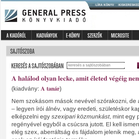
LÍRA KÖNYV
KISKERESKE
A halálod olyan lecke, amit életed végéig nem 
A tanár
(kiadvány:
)
Nem szokásom mások nevével szórakozni, de
– legyen írói álnév, vagy eredeti, születéskor k
elképzelni egy
szexipari közmunkást
, mint egy 
regényével egyből a csúcsra jutott. El kell ism
elég szex, aberráltság és fájdalom jelenik meg,