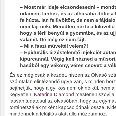
– Most már ideje elcsöndesedni – mondta 
odament Ianhez, és az alhasába döfte a 
felhúzta. Ian felüvöltött, de nem a fájdal
nem fájt neki. Meredten nézte a kilövellő 
hogy a férfi benyúl a gyomrába, és az uj
valamit. De még ez sem fájt.
– Mi a faszt műveltél velem?!
– Epidurális érzéstelenítő injekciót adt
kipurcannál. Végig kell nézned a műsort.
hasából egy vékony, véres csövet: a vé
És ez még csak a kezdet, hiszen az Olvasó sz
számtalan elintézendő ügye van, s minden borza
sejthetjük, hogy a gyilkos nem ok nélkül, nem a 
kegyetlen.
Katerina Diamond
mesterien szövi a 
lassan tudatosul az olvasóban, hogy az egymást
történetszálak miként kapcsolódnak össze. Kide
mindennek a felújítás alatt álló múzeumhoz.