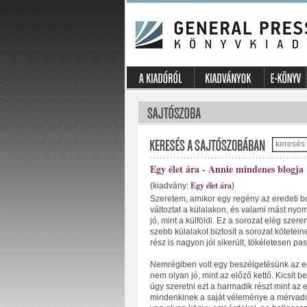
Egy élet ára - Annie mindenes blogja
Egy élet ára
(kiadvány:
)
Szeretem, amikor egy regény az eredeti b
változtat a külalakon, és valami mást nyo
jó, mint a külföldi. Ez a sorozat elég szer
szebb külalakot biztosít a sorozat kötetei
rész is nagyon jól sikerült, tökéletesen pa
Nemrégiben volt egy beszélgetésünk az eg
nem olyan jó, mint az előző kettő. Kicsit 
úgy szeretni ezt a harmadik részt mint az el
mindenkinek a saját véleménye a mérvadó, é