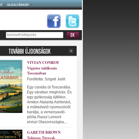
AT
OLDALTÉRKÉP
VIVIAN CONROY
Végzetes találkozás
Toscanában
Fordította: Szigeti Judit
Egy csodás út Toscanába.
Egy váratlan meghívás. És
egy gyilkosság éjfélkor...
Amikor Atalanta Ashfordot,
a műkedvelő nyomozónőt
barátja, a versenyautó-
pilóta Raoul Lemont
elviszi Olaszországba,...
GARETH BROWN
Talányos Tárgyak