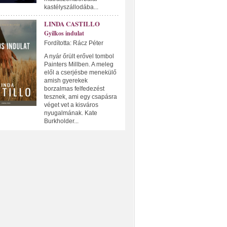
kastélyszállodába...
LINDA CASTILLO
Gyilkos indulat
Fordította: Rácz Péter
A nyár őrült erővel tombol
Painters Millben. A meleg
elől a cserjésbe menekülő
amish gyerekek
borzalmas felfedezést
tesznek, ami egy csapásra
véget vet a kisváros
nyugalmának. Kate
Burkholder...