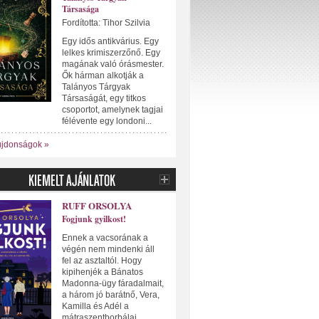
Társasága
Fordította: Tihor Szilvia
Egy idős antikvárius. Egy
lelkes krimiszerzőnő. Egy
magának való órásmester.
Ők hárman alkotják a
Talányos Tárgyak
Társaságát, egy titkos
csoportot, amelynek tagjai
félévente egy londoni...
újdonságok »
RUFF ORSOLYA
Fogjunk gyilkost!
Ennek a vacsorának a
végén nem mindenki áll
fel az asztaltól. Hogy
kipihenjék a Bánatos
Madonna-ügy fáradalmait,
a három jó barátnő, Vera,
Kamilla és Adél a
mátraszentborbálai