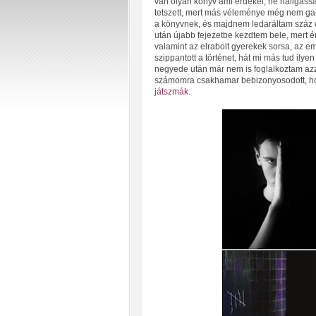
van olyan könyv ami érdekel, ne hallgassa
tetszett, mert más véleménye még nem gara
a könyvnek, és majdnem ledaráltam száz o
után újabb fejezetbe kezdtem bele, mert érd
valamint az elrabolt gyerekek sorsa, az 
szippantott a történet, hát mi más tud ilye
negyede után már nem is foglalkoztam azz
számomra csakhamar bebizonyosodott, hogy
játszmák
.