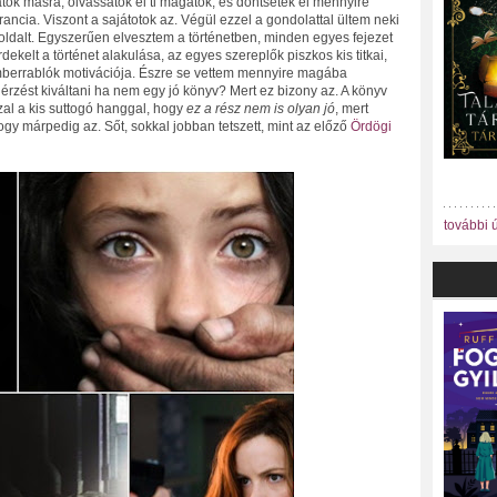
tok másra, olvassátok el ti magatok, és döntsétek el mennyire
ncia. Viszont a sajátotok az. Végül ezzel a gondolattal ültem neki
ldalt. Egyszerűen elvesztem a történetben, minden egyes fejezet
ekelt a történet alakulása, az egyes szereplők piszkos kis titkai,
emberrablók motivációja. Észre se vettem mennyire magába
n érzést kiváltani ha nem egy jó könyv? Mert ez bizony az. A könyv
al a kis suttogó hanggal, hogy
ez a rész nem is olyan jó
, mert
 márpedig az. Sőt, sokkal jobban tetszett, mint az előző
Ördögi
további 