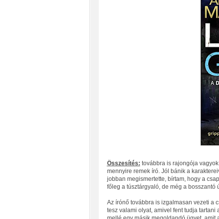
Összesítés:
továbbra is rajongója vagyok 
mennyire remek író. Jól bánik a karaktereiv
jobban megismertette, bírtam, hogy a csa
főleg a túsztárgyaló, de még a bosszantó újs
Az írónő továbbra is izgalmasan vezeti a c
tesz valami olyat, amivel fent tudja tartan
mellé egy másik megoldandó ügyet, amit 