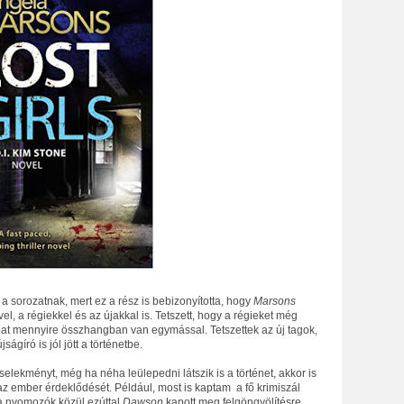
a sorozatnak, mert ez a rész is bebizonyította, hogy
Marsons
el, a régiekkel és az újakkal is. Tetszett, hogy a régieket még
pat mennyire összhangban van egymással. Tetszettek az új tagok,
ágíró is jól jött a történetbe.
selekményt, még ha néha leülepedni látszik is a történet, akkor is
i az ember érdeklődését. Például, most is kaptam a fő krimiszál
a nyomozók közül ezúttal
Dawson
kapott meg felgöngyölítésre.