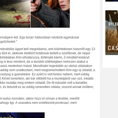
llenségem lett. Egy bizarr háborúban néztünk egymással
győzhetett."
ekrablási ügyet kell megoldania, ami kísértetiesen hasonlít egy 13
 tűnt el, akiknek életéért licitálniuk kellett a szülőknek, de végül
k birtokában
Kim
elhatározza, történjék bármi, ő mindkét kislányt
 meg is tesz mindent, de a kezdeti sötétségben nehezen alakul a
lassú mederben halad. Mondhatni leginkább az utolsó oldalakon
n addig sem unatkoztam, mert megismerhettem
Kim
egy új oldalát, a
osolyog a gyerekekre. Ez azért is volt fontos nekem, mert eddig
ző
Kim
et ismertem, aki bár eltökélt ha a munkájáról van szó, inkább
kán mutatja meg emberi oldalát. De itt másabb volt a karakter,
 és tetszett ez az eddig ismeretlen oldala, viszont annak örültem,
em tudsz mondani, akkor húzz el onnan a fenébe, mielőtt
ahogy így. A szavakra nem emlékezett pontosan, mert