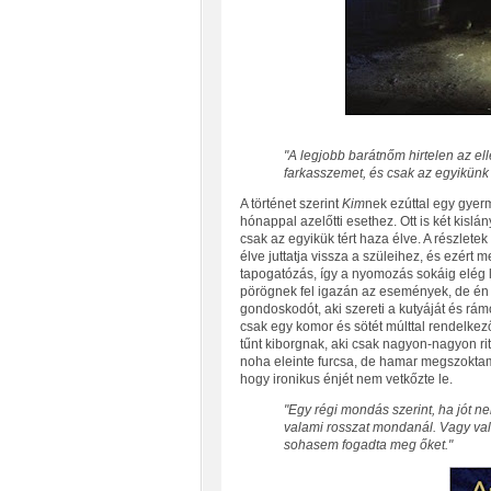
"A legjobb barátnőm hirtelen az e
farkasszemet, és csak az egyikünk 
A történet szerint
Kim
nek ezúttal egy gyerm
hónappal azelőtti esethez. Ott is két kislány
csak az egyikük tért haza élve. A részlete
élve juttatja vissza a szüleihez, és ezért
tapogatózás, így a nyomozás sokáig elég 
pörögnek fel igazán az események, de é
gondoskodót, aki szereti a kutyáját és rám
csak egy komor és sötét múlttal rendelke
tűnt kiborgnak, aki csak nagyon-nagyon rit
noha eleinte furcsa, de hamar megszoktam,
hogy ironikus énjét nem vetkőzte le.
"Egy régi mondás szerint, ha jót n
valami rosszat mondanál. Vagy val
sohasem fogadta meg őket."