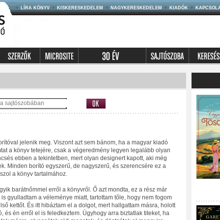
LÍRA KÖNYV
KISKERESKEDELEM
NAGYKERESKEDELEM
KIADÓK
KAPCSOL
orítóval jelenik meg. Viszont azt sem bánom, ha a magyar kiadó
mtat a könyv tetejére, csak a végeredmény legyen legalább olyan
encsés ebben a tekintetben, mert olyan designert kapott, aki még
nek. Minden borító egyszerű, de nagyszerű, és szerencsére ez a
sszol a könyv tartalmához.
yik barátnőmmel erről a könyvről. Ő azt mondta, ez a rész már
be is gyulladtam a véleménye miatt, tartottam tőle, hogy nem fogom
ső kettőt. És itt hibáztam el a dolgot, mert hallgattam másra, holott
s én erről el is feledkeztem. Úgyhogy arra biztatlak titeket, ha