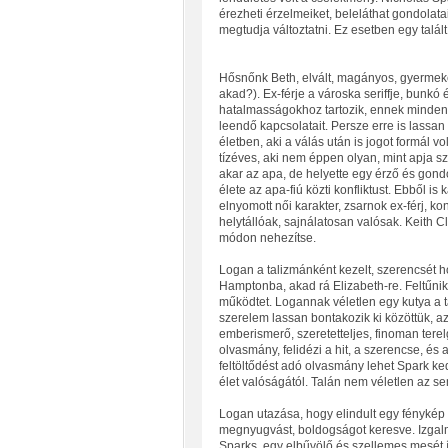
érezheti érzelmeiket, beleláthat gondolat
megtudja változtatni. Ez esetben egy talál
Hősnőnk Beth, elvált, magányos, gyermeké
akad?). Ex-férje a városka seriffje, bunkó
hatalmasságokhoz tartozik, ennek minden elő
leendő kapcsolatait. Persze erre is lassan 
életben, aki a válás után is jogot formál v
tízéves, aki nem éppen olyan, mint apja sze
akar az apa, de helyette egy érző és gon
élete az apa-fiú közti konfliktust. Ebből is 
elnyomott női karakter, zsarnok ex-férj, k
helytállóak, sajnálatosan valósak. Keith C
módon nehezítse.
Logan a talizmánként kezelt, szerencsét h
Hamptonba, akad rá Elizabeth-re. Feltűni
működtet. Logannak véletlen egy kutya a t
szerelem lassan bontakozik ki közöttük, a
emberismerő, szeretetteljes, finoman terelg
olvasmány, felidézi a hit, a szerencse, és
feltöltődést adó olvasmány lehet Spark ke
élet valóságától. Talán nem véletlen az s
Logan utazása, hogy elindult egy fénykép m
megnyugvást, boldogságot keresve. Izgalmas
Sparks, egy elbűvölő és szellemes mesét í