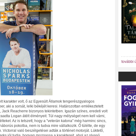
további 
t karakter volt, ő az Egyesült Államok tengerészgyalogos
, aki a sorsát, lelki békéjét keresi. Határozottan emlékeztetett
Jack Reacherre bizonyos tekintetben. Igazán színes, eredeti volt
szaadta Logan átélt élményeit. Túl nagy mélységet nem kell várni,
lteket. Az is tetszett, hogy a "veterán katona" még harminc sincs,
háborús pokolba, nem is tudva mire vállalkozik. Ő túlélte, de egy
m. Victorral való beszélgetései adták a történet motorját. Lüktető,
arks jól tudja, hogyan mozgassa a karaktereit, ahol az olvasó