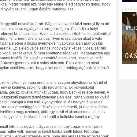
aikba. Megismerjük azt, hogy egy ember életét egyetlen dolog, hogy
t fénykép az, ami Logan életére hatással lesz.
t egyedül nevelő tanárnő. (Vajon az olvasók közt mennyi ilyen nő
 és durva, kissé együgyűen arrogáns figura. Családja a helyi
nyét ki is használja. Ezzel tartja sakkban Beth-et, lehetetleníti el
derül fény, mennyire aljas pasi. Ilyen is számtalan akad a való
olt párja életére a közös gyermekre hivatkozva. Ben aranyos kis
retné. Ez is elég valós sajnos, hogy egy elképzelt, idealizált fiút
dolkodó, zenét kedvelő, nem sporttehetséget kap. Megalapozva egy
kapunk ízelítőt. Ez is akár visszatérő elem lehet, hiszen volt már
onfliktusos gyermek, aki a válás áldozata. Ezek azonban mind
layton seriff tesz arról, hogy a két ember boldogságának útját önző
ozó fénykép nyomába ered, a fél országon átgyalogolva így jut el
k egy jó kedélyű, szókimondó nagymama, aki kutyaiskolát
ársa, Zeusz. Itt vállal munkát Logan, hogy Beth közelébe legyen. A
z összekötő kapocs természetesen Ben lesz. Nana vicces és kiváló
ette unokáját a férfi felé. Gyönyörűen írt, és nagyon élvezetes
 a sorsunk összefüggéseit. Tökéletesen átélhető, jó kikapcsolódást,
dvelőinek vagy azoknak, akik egy kicsit el akarnak menekülni az
em, hogy második kiadásban került a boltokba ismét a regény.
iatt lelki út is egyben. Úgy éreztem, hogy Logan mellett járok
 háttér volt, hogyan is került Irakba Berth fotója. Nicholas
rt, amely eltökélt szándék arra, hogy újra visszaadja az olvasónak