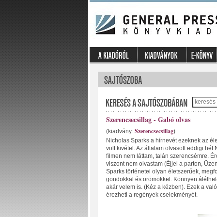
Szerencsecsillag - Gabó olvas
Szerencsecsillag
(kiadvány:
)
Nicholas Sparks a hírnevét ezeknek az é
volt kivétel. Az általam olvasott eddigi hé
filmen nem láttam, talán szerencsémre. Érd
viszont nem olvastam (Éjjel a parton, Üze
Sparks történetei olyan életszerűek, meg
gondokkal és örömökkel. Könnyen átélhető
akár velem is. (Kéz a kézben). Ezek a val
érezheti a regények cselekményét.