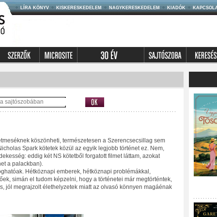
LÍRA KÖNYV
KISKERESKEDELEM
NAGYKERESKEDELEM
KIADÓK
KAPCSOL
letmeséknek köszönheti, természetesen a Szerencsecsillag sem
t Nicholas Spark kötetek közül az egyik legjobb történet ez. Nem,
ekesség: eddig két NS kötetből forgatott filmet láttam, azokat
net a palackban).
foghatóak. Hétköznapi emberek, hétköznapi problémákkal,
ek, simán el tudom képzelni, hogy a történetei már megtörténtek,
ós, jól megrajzolt élethelyzetek miatt az olvasó könnyen magáénak