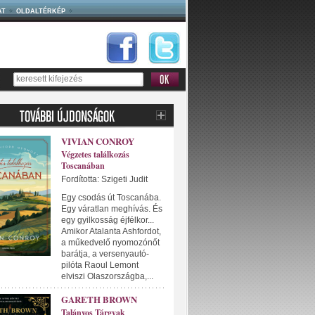
AT
OLDALTÉRKÉP
VIVIAN CONROY
Végzetes találkozás
Toscanában
Fordította: Szigeti Judit
Egy csodás út Toscanába.
Egy váratlan meghívás. És
egy gyilkosság éjfélkor...
Amikor Atalanta Ashfordot,
a műkedvelő nyomozónőt
barátja, a versenyautó-
pilóta Raoul Lemont
elviszi Olaszországba,...
GARETH BROWN
Talányos Tárgyak