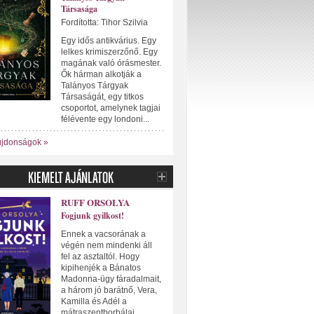
Társasága
Fordította: Tihor Szilvia
Egy idős antikvárius. Egy
lelkes krimiszerzőnő. Egy
magának való órásmester.
Ők hárman alkotják a
Talányos Tárgyak
Társaságát, egy titkos
csoportot, amelynek tagjai
félévente egy londoni...
újdonságok »
RUFF ORSOLYA
Fogjunk gyilkost!
Ennek a vacsorának a
végén nem mindenki áll
fel az asztaltól. Hogy
kipihenjék a Bánatos
Madonna-ügy fáradalmait,
a három jó barátnő, Vera,
Kamilla és Adél a
mátraszentborbálai