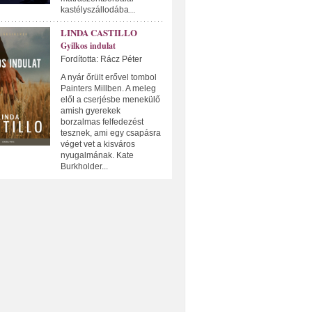
kastélyszállodába...
LINDA CASTILLO
Gyilkos indulat
Fordította: Rácz Péter
A nyár őrült erővel tombol
Painters Millben. A meleg
elől a cserjésbe menekülő
amish gyerekek
borzalmas felfedezést
tesznek, ami egy csapásra
véget vet a kisváros
nyugalmának. Kate
Burkholder...