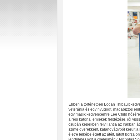
Ebben a történetben Logan Thibault kedvel
veteránja és egy nyugodt, magabiztos ember
egy másik kedvencemre Lee Child hősére, 
a régi katonai emlékek felidézése, jól vis
csupán képekben felvillantja az Irakban áté
szinte gyerekként, kalandvágyból került a 
életre lelkébe égett az átélt, látott borzalo
lendületes volt a cselekmény. Nicholas Sp