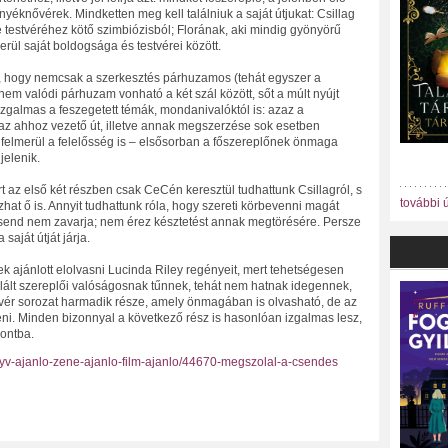
nyéknővérek. Mindketten meg kell találniuk a saját útjukat: Csillag
 testvéréhez kötő szimbiózisból; Florának, aki mindig gyönyörű
erül saját boldogsága és testvérei között.
, hogy nemcsak a szerkesztés párhuzamos (tehát egyszer a
em valódi párhuzam vonható a két szál között, sőt a múlt nyújt
izgalmas a feszegetett témák, mondanivalóktól is: azaz a
az ahhoz vezető út, illetve annak megszerzése sok esetben
 felmerül a felelősség is – elsősorban a főszereplőnek önmaga
jelenik.
mert az első két részben csak CeCén keresztül tudhattunk Csillagról, s
további 
at ő is. Annyit tudhattunk róla, hogy szereti körbevenni magát
 csend nem zavarja; nem érez késztetést annak megtörésére. Persze
aját útját járja.
k ajánlott elolvasni Lucinda Riley regényeit, mert tehetségesen
alált szereplői valóságosnak tűnnek, tehát nem hatnak idegennek,
vér sorozat harmadik része, amely önmagában is olvasható, de az
eni. Minden bizonnyal a következő rész is hasonlóan izgalmas lesz,
ontba.
onyv-ajanlo-zene-ajanlo-film-ajanlo/44670-megszolal-a-csendes