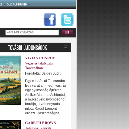
AT
OLDALTÉRKÉP
VIVIAN CONROY
Végzetes találkozás
Toscanában
Fordította: Szigeti Judit
Egy csodás út Toscanába.
Egy váratlan meghívás. És
egy gyilkosság éjfélkor...
Amikor Atalanta Ashfordot,
a műkedvelő nyomozónőt
barátja, a versenyautó-
pilóta Raoul Lemont
elviszi Olaszországba,...
GARETH BROWN
Talányos Tárgyak