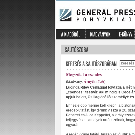
Megszólal a csendes
Árnyéknővér
(kiadvány:
)
Lucinda Riley Csillaggal folytatja a Hé
„csendes” testvér, aki mindig is Cece ár
apjuk halott, Csillag önálló személlyé és
Ehhez előbb mernie kell kilépni a biztonsá
eredetkutatást. Így térünk vissza a 20. sz
Potterrel és Alice Keppellel, a király szer
feljegyzéseit, amelyek arról szólnak, hog
egyaránt.
A regény címe találó, hiszen az jól illik a t