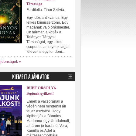
Társasága
Fordította: Tihor Szilvia
Egy idős antikvárius. Egy
lelkes krimiszerzőnő. Egy
magának való órásmester.
Ők hárman alkotják a
Talányos Tárgyak
Társaságát, egy titkos
csoportot, amelynek tagjai
félévente egy londoni...
újdonságok »
RUFF ORSOLYA
Fogjunk gyilkost!
Ennek a vacsorának a
végén nem mindenki áll
fel az asztaltól. Hogy
kipihenjék a Bánatos
Madonna-ügy fáradalmait,
a három jó barátnő, Vera,
Kamilla és Adél a
mátraszentborbálai