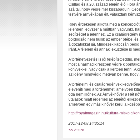
Csillag és a 20. század elején élő Flora ár
azáltal, hogy végre mer kiszabadulni Cece
testvére árnyékában élt, választani kénysz
Riley érdekesen alkotta meg a koncepciót
jelenben, egyszer a múltban vagyunk), han
segítséget a jelenhez. Ez a családregény 
boldogság nem hullik az ember ölébe, és 
áldozatokkal jár. Mindezek kapcsán pedig
iránt. A félelem és annak leküzdése is meg
A történetvezetés is jól felépített eddig, 
most a harmadik részben végre kibontakozh
könyvekkel, vagy csak a kertben lenni. A
az igény mindvégig megvan benne, hogy a s
A történelmi és családregények kedvelőine
eleveníti meg a történelmet, amelyben kit
oda nem illőnek. Az Árnyéknővér a Hét nő
utalások miatt érdemes az elejétől elkezd
amelyben egy másik nővér kerül a középp
http://royalmagazin.hu/kultura-miskolc/k
2017-12-08 14:35:14
<< vissza