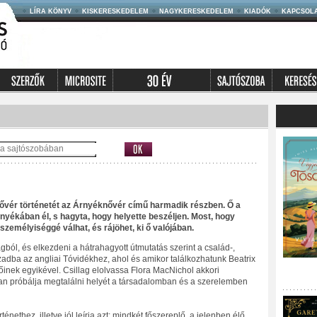
LÍRA KÖNYV
KISKERESKEDELEM
NAGYKERESKEDELEM
KIADÓK
KAPCSOL
t nővér történetét az Árnyéknővér című harmadik részben. Ő a
nyékában él, s hagyta, hogy helyette beszéljen. Most, hogy
 személyiséggé válhat, és rájöhet, ki ő valójában.
gból, és elkezdeni a hátrahagyott útmutatás szerint a család-,
ázadba az angliai Tóvidékhez, ahol és amikor találkozhatunk Beatrix
etőinek egyikével. Csillag elolvassa Flora MacNichol akkori
yan próbálja megtalálni helyét a társadalomban és a szerelemben
örténethez, illetve jól leírja azt: mindkét főszereplő, a jelenben élő