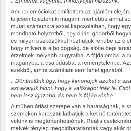
,, Emberek vagyunk, mindnyájan hibázunk.”
Amikor emóciókat említettem az ajánlóm elején,
teljesen fejeztem ki magam, mert ebbe annál so
mutat számunkra azzal kapcsolatban, hogy egy 
mondható helyzetből, egy óriási gödörből hogy
és milyen eszközökkel hozhatjuk rendbe az éle
hogy milyen is a boldogság, de előtte bepillant
érzelmek mélyebb bugyraiba. A fájdalomba, a d
magányba, a csalódásba, a reménytelenbe. Aztá
ezekből, amire számítani sem lehet igazából.
,, Dönthetünk úgy, hogy kimondjuk azokat a sz
azt akarjuk hinni, hogy a valóságot írják le. Et
nem lesz igazabb, és nem is fáj kevésbé.”
A műben óriási szerepe van a barátságnak, a s
szemeken keresztül láthatjuk a két nő történeté
velünk is megtörténhetnének. Reális cselekmény
melyek tényleg megoldhatatlannak vagy akár 