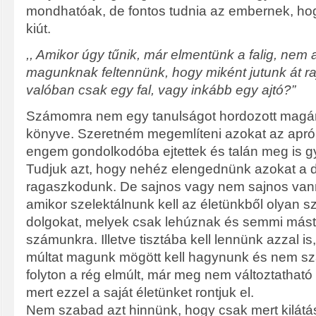
mondhatóak, de fontos tudnia az embernek, ho
kiút.
,, Amikor úgy tűnik, már elmentünk a falig, nem a
magunknak feltennünk, hogy miként jutunk át ra
valóban csak egy fal, vagy inkább egy ajtó?”
Számomra nem egy tanulságot hordozott magá
könyve. Szeretném megemlíteni azokat az apró
engem gondolkodóba ejtettek és talán meg is g
Tudjuk azt, hogy nehéz elengednünk azokat a 
ragaszkodunk. De sajnos vagy nem sajnos vann
amikor szelektálnunk kell az életünkből olyan s
dolgokat, melyek csak lehúznak és semmi más
számunkra. Illetve tisztába kell lennünk azzal i
múltat magunk mögött kell hagynunk és nem sz
folyton a rég elmúlt, már meg nem változtatható
mert ezzel a saját életünket rontjuk el.
Nem szabad azt hinnünk, hogy csak mert kilátá