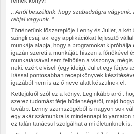
remek könyv!
,, Arról beszélünk, hogy szabadságra vágyunk.
rabjai vagyunk. ’’
Történetünk főszereplője Lenny és Juliet, a két
szingli csaj, aki egy applikációkat fejlesztő válla
munkája alapja, hogy a programokat kipróbálja 
igazán szereti a munkáját, hiszen a főnőkével é
munkatársával sem felhőtlen a viszonya, mégi
neki, ezért elviseli (egy ideig). Juliet egy férjes
írással pontosabban receptkönyvek készítésével
igazából nem is az ő neve alatt készülnek el.
Kettejükről szól ez a könyv. Leginkább arról, ho
szerez tudomást férje hűtlenségéről, majd hogya
tovább. Lenny szemszögéből is nagyon sok vált
egy akár számunkra is mindennapi folyamaton m
ez talán tanácsul szolgálhat a mi életünknek is.