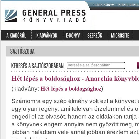
LÍRA KÖNYV
KISKERESKE
Hét lépés a boldosághoz - Anarchia könyvbl
Hét lépés a boldogsághoz
(kiadvány:
)
Számomra egy szép élmény volt ezt a könyvet e
egy olyan regény, ami tele van érzelemmel és
engedi el az olvasót, hanem az oldalakon tartja 
a könyvnek engem annyira nem győzött meg, m
jobban haladtam vele annál jobban éreztem azt