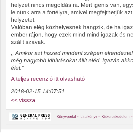
helyzet nincs megoldás rá. Mert igenis van, egy
lelnünk arra a fortélyra, amivel megfejthetjük az
helyzetet.
Valóban elég közhelyesnek hangzik, de ha iga
ember rájön, hogy ezek mind-mind igazak és ne
szállt szavak.
,, Amikor azt hiszed mindent szépen elrendezté
még nagyobb kihívásokat állít eléd, igazán akko
élet.”
A teljes recenzió itt olvasható
2018-02-15 14:07:51
<< vissza
Könyvportál
Líra könyv
Kiskereskedelem