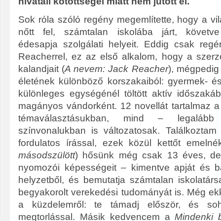
hivatali kötöttségei miatt nem jutott el.
Sok róla szóló regény megemlítette, hogy a vi
nőtt fel, számtalan iskolába járt, követv
édesapja szolgálati helyeit. Eddig csak reg
Reacherrel, ez az első alkalom, hogy a szerző
kalandjait (
A nevem: Jack Reacher
), mégpedig
életének különböző korszakaiból: gyermek- és 
különleges egységénél töltött aktív időszakáb
magányos vándorként. 12 novellát tartalmaz a
témaválasztásukban, mind – legaláb
színvonalukban is változatosak. Találkoztam 
fordulatos írással, ezek közül kettőt emelné
másodszülött
) hősünk még csak 13 éves, de 
nyomozói képességeit – kimentve apját és bá
helyzetből, és bemutatja számtalan iskolatárs
begyakorolt verekedési tudományát is. Még ekko
a küzdelemről: te támadj először, és s
megtorlással. Másik kedvencem a
Mindenki 