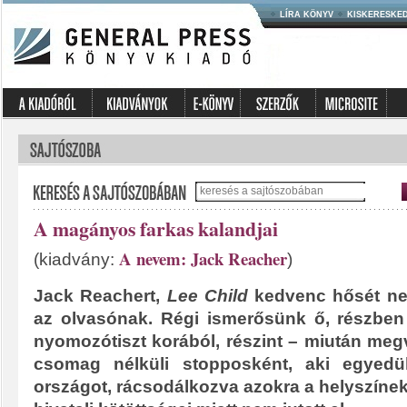
LÍRA KÖNYV
KISKERESKE
A magányos farkas kalandjai
A nevem: Jack Reacher
(kiadvány:
)
Jack Reachert,
Lee Child
kedvenc hősét ne
az olvasónak. Régi ismerősünk ő, részben 
nyomozótiszt korából, részint – miután megv
csomag nélküli stopposként, aki egyedü
országot, rácsodálkozva azokra a helyszíne