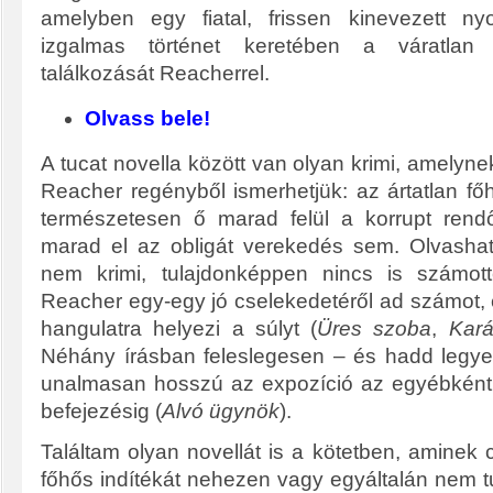
amelyben egy fiatal, frissen kinevezett n
izgalmas történet keretében a váratlan
találkozását Reacherrel.
Olvass bele!
A tucat novella között van olyan krimi, amely
Reacher regényből ismerhetjük: az ártatlan főhő
természetesen ő marad felül a korrupt ren
marad el az obligát verekedés sem. Olvashat
nem krimi, tulajdonképpen nincs is számott
Reacher egy-egy jó cselekedetéről ad számot, 
hangulatra helyezi a súlyt (
Üres szoba
,
Kar
Néhány írásban feleslegesen – és hadd legyek 
unalmasan hosszú az expozíció az egyébként 
befejezésig (
Alvó ügynök
).
Találtam olyan novellát is a kötetben, aminek
főhős indítékát nehezen vagy egyáltalán nem t