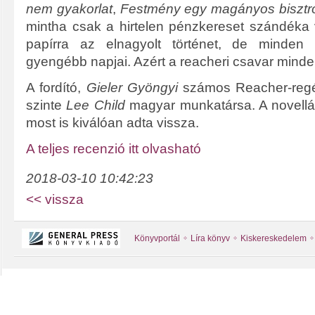
nem gyakorlat
,
Festmény egy magányos bisztró
mintha csak a hirtelen pénzkereset szándéka v
papírra az elnagyolt történet, de minden 
gyengébb napjai. Azért a reacheri csavar minde
A fordító,
Gieler Gyöngyi
számos Reacher-regén
szinte
Lee Child
magyar munkatársa. A novellák
most is kiválóan adta vissza.
A teljes recenzió itt olvasható
2018-03-10 10:42:23
<< vissza
Könyvportál
Líra könyv
Kiskereskedelem