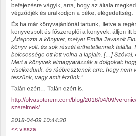
befejezésre vágyik, arra, hogy az általa megkedv
végződjék és uralkodjon a béke, elégedettség.
És ha már könyvajánlónál tartunk, illetve a regé
könyvesbolt és főszereplői a könyvek, álljon itt 
„Átlapozta a könyvet, melyet Emilia Javasolt Fi
könyv volt, és sok részét érthetetlennek találta.
bölcsessége ott lett volna a lapjain. […] Szóval
Mert a könyvek elmagyarázzák a dolgokat: ho
viselkedünk, és ráébresztenek arra, hogy nem 
teszünk, vagy amit érzünk.”
Talán ezért… Talán ezért is.
http://olvasoterem.com/blog/2018/04/09/veronic
szerelmek/
2018-04-09 10:44:20
<< vissza