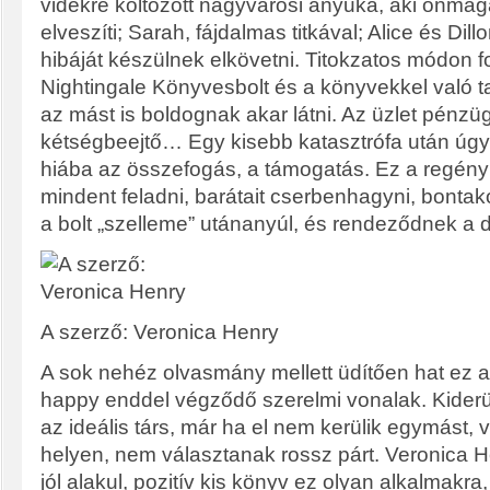
vidékre költözött nagyvárosi anyuka, aki önmagáva
elveszíti; Sarah, fájdalmas titkával; Alice és Dil
hibáját készülnek elkövetni. Titokzatos módon f
Nightingale Könyvesbolt és a könyvekkel való ta
az mást is boldognak akar látni. Az üzlet pénzüg
kétségbeejtő… Egy kisebb katasztrófa után úgy
hiába az összefogás, a támogatás. Ez a regény
mindent feladni, barátait cserbenhagyni, bonta
a bolt „szelleme” utánanyúl, és rendeződnek a 
A szerző: Veronica Henry
A sok nehéz olvasmány mellett üdítően hat ez a
happy enddel végződő szerelmi vonalak. Kiderül
az ideális társ, már ha el nem kerülik egymást
helyen, nem választanak rossz párt. Veronica
jól alakul, pozitív kis könyv ez olyan alkalmakra