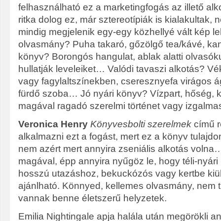
felhasználható ez a marketingfogás az illető al
ritka dolog ez, már sztereotípiák is kialakultak,
mindig megjelenik egy-egy közhellyé vált kép lelk
olvasmány? Puha takaró, gőzölgő tea/kávé, kan
könyv? Borongós hangulat, ablak alatti olvasók
hullatják leveleiket… Valódi tavaszi alkotás? V
vagy fagylaltszínekben, cseresznyefa virágos
fürdő szoba… Jó nyári könyv? Vízpart, hőség,
magával ragadó szerelmi történet vagy izgalma
Veronica Henry
Könyvesbolti szerelmek
című 
alkalmazni ezt a fogást, mert ez a könyv tulajd
nem azért mert annyira zseniális alkotás volna
magával, épp annyira nyűgöz le, hogy téli-nyári
hosszú utazáshoz, bekuckózós vagy kertbe kiü
ajánlható. Könnyed, kellemes olvasmány, nem t
vannak benne életszerű helyzetek.
Emilia Nightingale apja halála után megörökli an