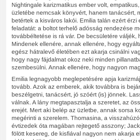
Nightingale karizmatikus ember volt, empatikus, j
üzletébe nemcsak könyvért, hanem tanácsért, me
betértek a kisváros lakói. Emilia talán ezért érz
feladatát: a boltot terhelő adósság rendezése m
továbbéltetése is rá vár. De becsületére váljék
Mindenek ellenére, annak ellenére, hogy egyál
egész hátralevő életében ezt akarja csinálni vagy
hogy nagy fájdalmat okoz neki minden pillanat
szembesülni. Annak ellenére, hogy nagyon m
Emilia legnagyobb meglepetésére apja karizmájá
tovább. Azok az emberek, akik továbbra is bejár
beszélgetni, tanácsért, jó szóért (is) jönnek. L
válnak. A lány megtapasztalja a szeretet, az ös
erejét. Mert aki belép az üzletbe, annak sorsa k
megérinti a szerelem. Thomasina, a visszahúzó
évtizedek óta magában rejtegető asszony; Jack
fölött kesereg, de kisfiával nagyon nem akarja e