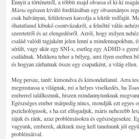
Ennyit a történetről, a többit majd olvassa el ki-ki ma
Márta
egészen kiváló fordításában egy olvasmányos reg
csak halványan, felületesen karcolja a lektűr műfaját. M
óhatatlanul kibukó csontvázakról, a felnőtté válás nehézs
szeretetről és az elengedésről. Arról, hogy milyen nehé
család valódi tagjaként jelen lenni a mindennapokban, é
sérült, vagy akár egy SNI-s, esetleg egy ADHD-s gyerek
családnak. Mekkora teher a bélyeg, ami ilyen esetben bil
és hogyan zárhatnak össze egy csapatként, a világ elle
Meg persze, tanít: kimondva és kimondatlanul. Arra tesz
megmutassa a világnak, mi a helyes viselkedés, ha
Tour
emberrel találkozunk, hiszen mindannyiunknak megvan
Egészséges ember márpedig nincs, mondják ezt egyes o
pszichológusok, s ha ezt elfogadjuk, máris nehezebb lesz
rájuk és ránk, azaz problémásokra és egészségesekre. E
vagyunk, emberek, akiknek meg kell tanulnunk jól együt
problémáival.