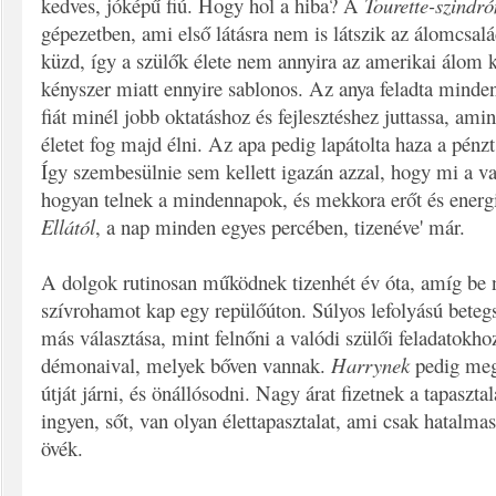
kedves, jóképű fiú. Hogy hol a hiba? A
Tourette-szindr
gépezetben, ami első látásra nem is látszik az álomcsalá
küzd, így a szülők élete nem annyira az amerikai álom k
kényszer miatt ennyire sablonos. Az anya feladta minden
fiát minél jobb oktatáshoz és fejlesztéshez juttassa, am
életet fog majd élni. Az apa pedig lapátolta haza a pénzt
Így szembesülnie sem kellett igazán azzal, hogy mi a va
hogyan telnek a mindennapok, és mekkora erőt és energ
Ellától
, a nap minden egyes percében, tizenéve' már.
A dolgok rutinosan működnek tizenhét év óta, amíg be
szívrohamot kap egy repülőúton. Súlyos lefolyású beteg
más választása, mint felnőni a valódi szülői feladatokho
démonaival, melyek bőven vannak.
Harrynek
pedig meg 
útját járni, és önállósodni. Nagy árat fizetnek a tapaszta
ingyen, sőt, van olyan élettapasztalat, ami csak hatalma
övék.