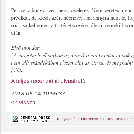
Persze, a könyv azért nem tökéletes. Nem veretes, de 
prédikál, de kicsit azért népnevel', ha annyira nem is, h
sodrása kellemes, a történetszövése jóleső: remekül szór
után.
Első mondat:
"A mögötte lévő sorban az utasok a miatyánkot imádkoz
nem állt szándékában elszámolni az Úrral, és meghalni 
fölött."
A teljes recenzió itt olvasható
2018-05-14 10:55:37
<< vissza
Könyvportál
Líra könyv
Kiskereskedelem