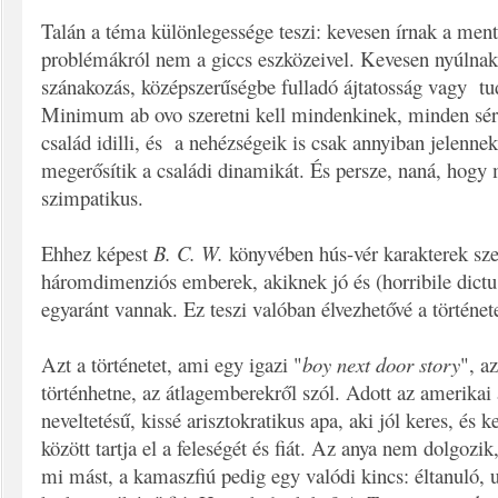
Talán a téma különlegessége teszi: kevesen írnak a ment
problémákról nem a giccs eszközeivel. Kevesen nyúlna
szánakozás, középszerűségbe fulladó ájtatosság vagy
tud
Minimum ab ovo szeretni kell mindenkinek, minden sér
család idilli, és a nehézségeik is csak annyiban jelenn
megerősítik a családi dinamikát. És persze, naná, hogy
szimpatikus.
Ehhez képest
B. C. W.
könyvében hús-vér karakterek sze
háromdimenziós emberek, akiknek jó és (horribile dictu!
egyaránt vannak. Ez teszi valóban élvezhetővé a történet
Azt a történetet, ami egy igazi "
boy next door story
", a
történhetne, az átlagemberekről szól. Adott az amerikai 
neveltetésű, kissé arisztokratikus apa, aki jól keres, és
között tartja el a feleségét és fiát. Az anya nem dolgozik,
mi mást, a kamaszfiú pedig egy valódi kincs: éltanuló, 