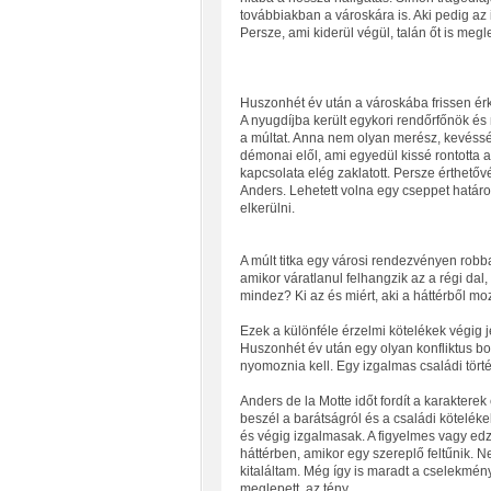
továbbiakban a városkára is. Aki pedig az
Persze, ami kiderül végül, talán őt is megl
Huszonhét év után a városkába frissen ér
A nyugdíjba került egykori rendőrfőnök é
a múltat. Anna nem olyan merész, kevéssé 
démonai elől, ami egyedül kissé rontotta a 
kapcsolata elég zaklatott. Persze érthetővé
Anders. Lehetett volna egy cseppet határo
elkerülni.
A múlt titka egy városi rendezvényen robban
amikor váratlanul felhangzik az a régi dal,
mindez? Ki az és miért, aki a háttérből moz
Ezek a különféle érzelmi kötelékek végig j
Huszonhét év után egy olyan konfliktus bo
nyomoznia kell. Egy izgalmas családi tört
Anders de la Motte időt fordít a karakter
beszél a barátságról és a családi kötelékekr
és végig izgalmasak. A figyelmes vagy edze
háttérben, amikor egy szereplő feltűnik. 
kitaláltam. Még így is maradt a cselekmén
meglepett, az tény.