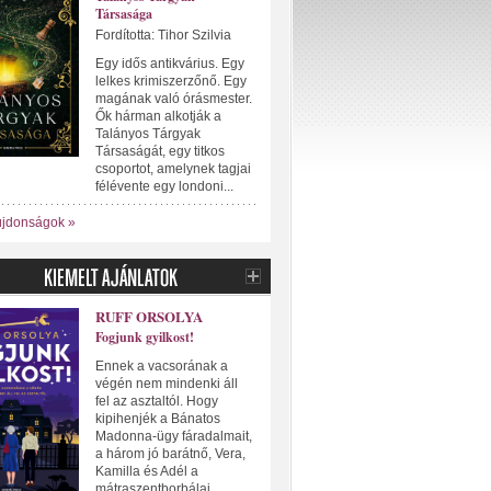
Társasága
Fordította: Tihor Szilvia
Egy idős antikvárius. Egy
lelkes krimiszerzőnő. Egy
magának való órásmester.
Ők hárman alkotják a
Talányos Tárgyak
Társaságát, egy titkos
csoportot, amelynek tagjai
félévente egy londoni...
újdonságok »
RUFF ORSOLYA
Fogjunk gyilkost!
Ennek a vacsorának a
végén nem mindenki áll
fel az asztaltól. Hogy
kipihenjék a Bánatos
Madonna-ügy fáradalmait,
a három jó barátnő, Vera,
Kamilla és Adél a
mátraszentborbálai