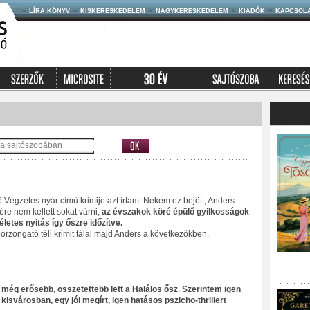
LÍRA KÖNYV
KISKERESKEDELEM
NAGYKERESKEDELEM
KIADÓK
KAPCSOL
 Végzetes nyár című krimije azt írtam: Nekem ez bejött, Anders
re nem kellett sokat várni,
az évszakok köré épülő gyilkosságok
etes nyitás így őszre időzítve.
zongató téli krimit tálal majd Anders a következőkben.
 még erősebb, összetettebb lett a Halálos ősz
.
Szerintem igen
 kisvárosban, egy jól megírt, igen hatásos pszicho-thrillert