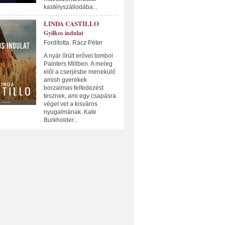
kastélyszállodába...
LINDA CASTILLO
Gyilkos indulat
Fordította: Rácz Péter
A nyár őrült erővel tombol
Painters Millben. A meleg
elől a cserjésbe menekülő
amish gyerekek
borzalmas felfedezést
tesznek, ami egy csapásra
véget vet a kisváros
nyugalmának. Kate
Burkholder...