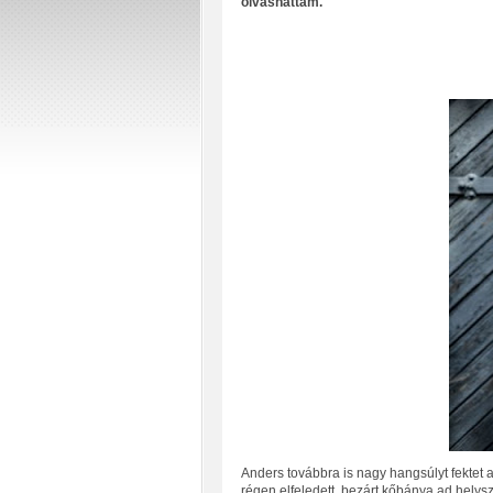
olvashattam.
Anders továbbra is nagy hangsúlyt fektet 
régen elfeledett, bezárt kőbánya ad helyszí