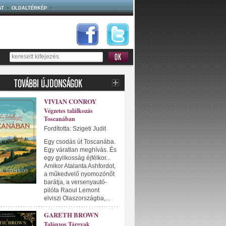
AT
OLDALTÉRKÉP
VIVIAN CONROY
Végzetes találkozás
Toscanában
Fordította: Szigeti Judit
Egy csodás út Toscanába.
Egy váratlan meghívás. És
egy gyilkosság éjfélkor...
Amikor Atalanta Ashfordot,
a műkedvelő nyomozónőt
barátja, a versenyautó-
pilóta Raoul Lemont
elviszi Olaszországba,...
GARETH BROWN
Talányos Tárgyak