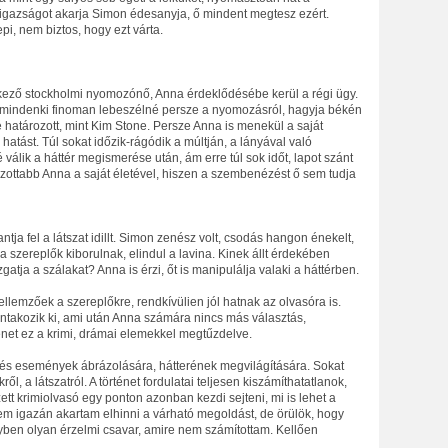
 igazságot akarja Simon édesanyja, ő mindent megtesz ezért.
epi, nem biztos, hogy ezt várta.
kező stockholmi nyomozónő, Anna érdeklődésébe kerül a régi ügy.
s mindenki finoman lebeszélné persze a nyomozásról, hagyja békén
határozott, mint Kim Stone. Persze Anna is menekül a saját
hatást. Túl sokat időzik-rágódik a múltján, a lányával való
 válik a háttér megismerése után, ám erre túl sok időt, lapot szánt
zottabb Anna a saját életével, hiszen a szembenézést ő sem tudja
tja fel a látszat idillt. Simon zenész volt, csodás hangon énekelt,
 a szereplők kiborulnak, elindul a lavina. Kinek állt érdekében
gatja a szálakat? Anna is érzi, őt is manipulálja valaki a háttérben.
ellemzőek a szereplőkre, rendkívülien jól hatnak az olvasóra is.
ntakozik ki, ami után Anna számára nincs más választás,
énet ez a krimi, drámai elemekkel megtűzdelve.
ek és események ábrázolására, hátterének megvilágítására. Sokat
ől, a látszatról. A történet fordulatai teljesen kiszámíthatatlanok,
tt krimiolvasó egy ponton azonban kezdi sejteni, mi is lehet a
Nem igazán akartam elhinni a várható megoldást, de örülök, hogy
yben olyan érzelmi csavar, amire nem számítottam. Kellően