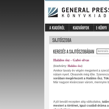
Halálos ősz - Gabó olvas
Halálos ősz
(kiadvány:
)
Amikor tavaly év végén megjelent a szerző
nálam nyert. Olvasnék még tőle. Szerencsé
sorában megérkezett a Halálos ősz. Tökél
Már nagyon kíváncsian várom, mennyire bor
A jól bevált recepten alig változtatva,
talán
mesteri a történet, igazi családi dráma a