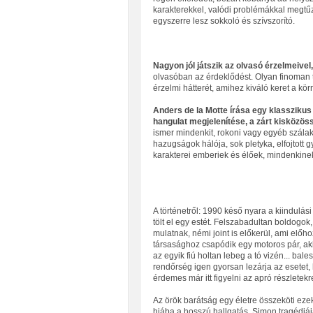
karakterekkel, valódi problémákkal megtűz
egyszerre lesz sokkoló és szívszorító.
Nagyon jól játszik az olvasó érzelmeivel,
olvasóban az érdeklődést. Olyan finoman t
érzelmi hátterét, amihez kiváló keret a kör
Anders de la Motte írása egy klasszikus
hangulat megjelenítése, a zárt kisközös
ismer mindenkit, rokoni vagy egyéb szálak
hazugságok hálója, sok pletyka, elfojtott g
karakterei emberiek és élőek, mindenkine
A történetről: 1990 késő nyara a kiindulási
tölt el egy estét. Felszabadultan boldogok,
mulatnak, némi joint is előkerül, ami előho
társasághoz csapódik egy motoros pár, aki
az egyik fiú holtan lebeg a tó vizén... bale
rendőrség igen gyorsan lezárja az esetet,
érdemes már itt figyelni az apró részlet
Az örök barátság egy életre összeköti ezek
hiába a hosszú hallgatás. Simon tragédiáj