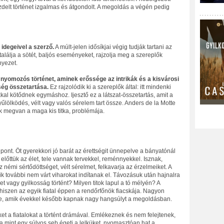
delt történet izgalmas és átgondolt. A megoldás a végén pedig
 idegeivel a szerző.
A múlt-jelen idősíkjai végig tudják tartani az
alálja a sötét, baljós eseményeket, rajzolja meg a szereplők
nyezet.
 nyomozós történet, aminek erőssége az intrikák és a kisvárosi
ség összetartása.
Ez rajzolódik ki a szereplők által: itt mindenki
kal kötődnek egymáshoz. Ijesztő ez a látszat-összetartás, amit a
yűlölködés, vélt vagy valós sérelem tart össze. Anders de la Motte
k megvan a maga kis titka, problémája.
 pont. Öt gyerekkori jó barát az érettségit ünnepelve a bányatónál
 előttük az élet, tele vannak tervekkel, reménnyekkel. Isznak,
z némi sértődöttséget, vélt sérelmet, felkavarja az érzelmeiket. A
k további nem várt viharokat indítanak el. Távozásuk után hajnalra
set vagy gyilkosság történt? Milyen titok lapul a tó mélyén? A
 hiszen az egyik fiatal éppen a rendőrfőnök fiacskája. Nagyon
ekre, amik évekkel később kapnak nagy hangsúlyt a megoldásban.
et a fiatalokat a történt drámával. Emlékeznek és nem felejtenek,
a mint egy súlyos seb égeti a lelküket, nyomasztóan hat a