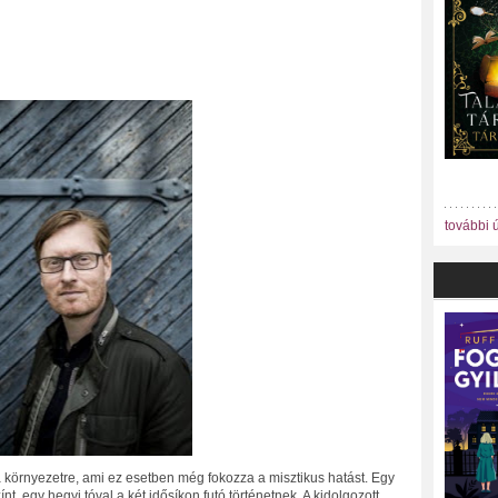
további 
a környezetre, ami ez esetben még fokozza a misztikus hatást. Egy
nt, egy hegyi tóval a két idősíkon futó történetnek. A kidolgozott