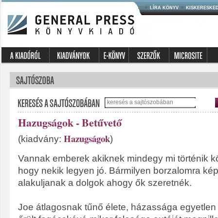
LÍRA KÖNYV
KISKERESKE
Hazugságok - Betűvető
Hazugságok
(kiadvány:
)
Vannak emberek akiknek mindegy mi történik kö
hogy nekik legyen jó. Bármilyen borzalomra ké
alakuljanak a dolgok ahogy ők szeretnék.
Joe átlagosnak tűnő élete, házassága egyetlen pi