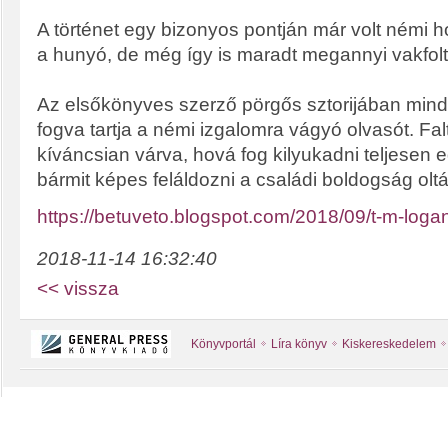
A történet egy bizonyos pontján már volt némi 
a hunyó, de még így is maradt megannyi vakfolt
Az elsőkönyves szerző pörgős sztorijában mi
fogva tartja a némi izgalomra vágyó olvasót. Fal
kíváncsian várva, hová fog kilyukadni teljesen 
bármit képes feláldozni a családi boldogság oltá
https://betuveto.blogspot.com/2018/09/t-m-log
2018-11-14 16:32:40
<< vissza
Könyvportál
Líra könyv
Kiskereskedelem