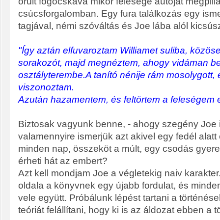
őrült fogócskává mikor felesége autóját megpilla
csúcsforgalomban. Egy fura találkozás egy isme
tagjával, némi szóváltás és Joe lába alól kicsúszi
"Így aztán elfuvaroztam Williamet suliba, közö
sorakozót, majd megnéztem, ahogy vidáman be
osztályterembe.A tanító nénije rám mosolygott,
viszonoztam.
Azután hazamentem, és feltörtem a feleségem e-m
Biztosak vagyunk benne, - ahogy szegény Joe i
valamennyire ismerjük azt akivel egy fedél alatt 
minden nap, összeköt a múlt, egy csodás gyere
érheti hát az embert?
Azt kell mondjam Joe a végletekig naiv karakte
oldala a könyvnek egy újabb fordulat, és minden
vele együtt. Próbálunk lépést tartani a történés
teóriát felállítani, hogy ki is az áldozat ebben a 