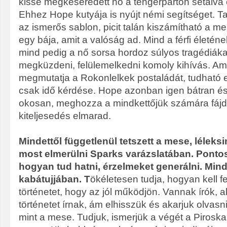
kissé megkeseredett nő a tengerparton sétálva 
Ehhez Hope kutyája is nyújt némi segítséget. T
az ismerős sablon, picit talán kiszámítható a 
egy bája, amit a valóság ad. Mind a férfi életéne
mind pedig a nő sorsa hordoz súlyos tragédiáka
megküzdeni, felülemelkedni komoly kihívás. A
megmutatja a Rokonlelkek postaládát, tudható 
csak idő kérdése. Hope azonban igen bátran é
okosan, meghozza a mindkettőjük számára fájda
kiteljesedés elmarad.
Mindettől függetlenül tetszett a mese, léleks
most elmerülni Sparks varázslatában. Pontos
hogyan tud hatni, érzelmeket generálni. Min
kabátujjában. T
ökéletesen tudja, hogyan kell fe
történetet, hogy az jól működjön. Vannak írók, a
történetet írnak, ám elhisszük és akarjuk olvasn
mint a mese. Tudjuk, ismerjük a végét a Piroska