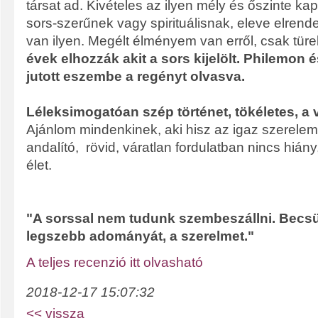
társat ad. Kivételes az ilyen mély és őszinte kap
sors-szerűnek vagy spirituálisnak, eleve elrende
van ilyen. Megélt élményem van erről, csak türe
évek elhozzák akit a sors kijelölt. Philemon 
jutott eszembe a regényt olvasva.
Léleksimogatóan szép történet, tökéletes, a
Ajánlom mindenkinek, aki hisz az igaz szerele
andalító, rövid, váratlan fordulatban nincs hián
élet.
"A sorssal nem tudunk szembeszállni. Becsü
legszebb adományát, a szerelmet."
A teljes recenzió itt olvasható
2018-12-17 15:07:32
<< vissza