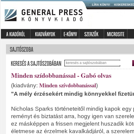
LÍRA KÖNYV
KISKERESKE
Minden szídobbanással - Gabó olvas
Minden szívdobbanással
(kiadvány:
)
"A mély érzésekért mindig könnyekkel fizetü
Nicholas Sparks történeteitől mindig kapok egy p
reményt és biztatást arra, hogy igen van szerel
ez másképpen a frissen megjelent huszadik köt
életmese az érzelmek kavalkádjáról, a szerelem 