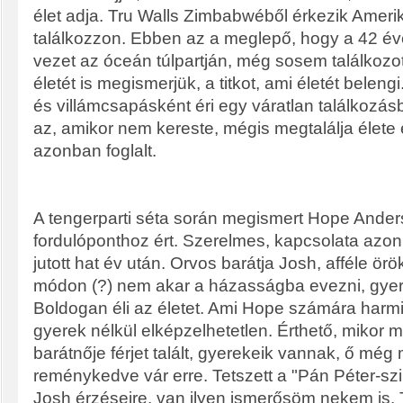
élet adja. Tru Walls Zimbabwéből érkezik Ameri
találkozzon. Ebben az a meglepő, hogy a 42 éve
vezet az óceán túlpartján, még sosem találkozott
életét is megismerjük, a titkot, ami életét beleng
és villámcsapásként éri egy váratlan találkozás
az, amikor nem kereste, mégis megtalálja élete é
azonban foglalt.
A tengerparti séta során megismert Hope Ander
fordulóponthoz ért. Szerelmes, kapcsolata azo
jutott hat év után. Orvos barátja Josh, afféle örö
módon (?) nem akar a házasságba evezni, gyerm
Boldogan éli az életet. Ami Hope számára harm
gyerek nélkül elképzelhetetlen. Érthető, mikor 
barátnője férjet talált, gyerekeik vannak, ő még
reménykedve vár erre. Tetszett a "Pán Péter-s
Josh érzéseire, van ilyen ismerősöm nekem is. 