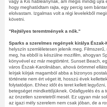
vagy a Kis hableánynak, ám mégis mindig újra el
hogy meghatódtam rajta, egy percig sem bánt
elolvastam. Izgalmas volt a régi levelekből me
követni.
"Rejtélyes teremtmények a nők."
Sparks a szerelmes regények királya Észak-
helyszín szemléletesen jelenik meg. Filmszerű,
meg, ha ebből is készülne mozifilm, ahogyan Sp
könyvével ez már megtörtént. Sunset Beach, egy
város Észak-Karolinában, ahová örömmel elláto
leírjak kiírjak magamból abba a bizonyos posta
története nem ért véget itt, hosszú évek kellette
folytatódjon. Ehhez időt és teret kellett legyőzni
betegséget mindkettőjüknek. Odafigyelés és a t
az önzetlen szeretetről mesél. Ez ugyan már s
az igazi mély szerelem nem csak jóban, de a ro