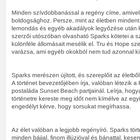
Minden szívdobbanással a regény címe, amivel 
boldogsághoz. Persze, mint az életben mindent 
lemondás és egyéb akadályok legyőzése után 
szerzői utószóban olvasható Sparks kötetei a sz
különféle állomásait mesélik el. Tru és Hope sze
varázsa, ami egyéb okokból nem tud azonnal kit
Sparks merészen újított, és szereplőit az életből
A történet bevezetőjében írja, valóban létezik a
postaláda Sunset Beach partjainál. Leírja, hogyan
történetre kereste meg időt nem kímélve az egyi
engedélyt kérve, hogy sorsukat megírhassa.
Az élet valóban a legjobb regényíró. Sparks tör
minden bájjal, finom illúzióval és bánattal, kes