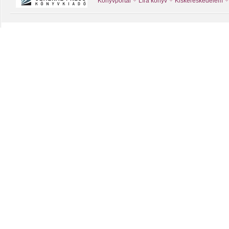
Könyvportál
Líra könyv
Kiskereskedelem