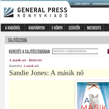
LÍRA KÖNYV
KISKERESKE
A másik nő - Betűvető
A másik nő
(kiadvány:
)
Sandie Jones: A másik nő