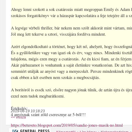
Ahogy lenni szokott a sok csatározás miatt megroppan Emily és Adam 
szokásos forgatókönyv vár a házaspár kapcsolatára a feje tetejére áll a sz
A legvége vérbeli thriller, bár nekem nem szólt akkorát mint vártam, mi
Jól meg lett tekerve a sztori, visszájára fordítva mindent.
Azért elgondolkodtató a történet, hogy két nő, ahelyett, hogy összefogn
És a gyűlöletükre vagy van igazi ok és érv, vagy nincs. Mindenki tisztá
tulajdona, mégis ezen megy a csatározás. Az én kicsi fiam, az én férjem 
Akár párhuzamot is vonhatunk a saját életünkre vonatkozóan. De azt his
semmiért utálják az anyóst vagy a menyecskét. Persze mindenkinek rögt
csak ebben a két esetben nem szokás a megbocsájtás.
A borítóról is essék szó, elsőre nagyon jónak tűnik, de aztán újra és új
ezzel nem tudok megbarátkozni.
Értékelés:
2019-06-19 10:18:23
4 anyósnak szánt zöld cseresznye az 5-ből!!!
<< vissza
https://betuveto.blogspot.com/2019/05/sandie-jones-masik-no.html