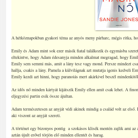
A hétköznapokban gyakori téma az anyós meny párharc, mégis ritka, ho
Emily és Adam mint sok ezer másik fiatal találkozik és egymásba szeret
eltekintve, hogy Adam édesanyja minden alkalmat megragad, hogy Emil
Emily sem semmi más, amit a lány tesz vagy mond. Persze mindezt csa
hallja, csakis a lány. Pamela a külvilágnak azt mutatja igenis kedveli Em
Emily kezdi azt hinni, hogy paranoiás mert akárkivel beszél mindenkitől 
Az idős nő minden kártyát kijátszik Emily ellen amit csak lehet. A fin
eljegyzési partin esik össze ájultan.
Adam természetesen az anyját védi akinek mindig a család volt az első. E
aki viszont az anyját szereti.
A történet egy bizonyos pontig a szokásos klisék mentén zajlik ami az 
aztán újult erővel törjön elő minden ellentét és harag.