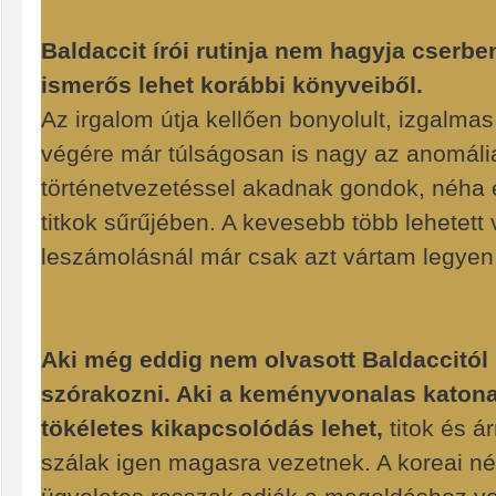
Baldaccit írói rutinja nem hagyja cserb
ismerős lehet korábbi könyveiből.
Az irgalom útja kellően bonyolult, izgalmas
végére már túlságosan is nagy az anomália
történetvezetéssel akadnak gondok, néha e
titkok sűrűjében. A kevesebb több lehetett
leszámolásnál már csak azt vártam legyen
Aki még eddig nem olvasott Baldaccitól 
szórakozni. Aki a keményvonalas katonai
tökéletes kikapcsolódás lehet,
titok és 
szálak igen magasra vezetnek. A koreai né