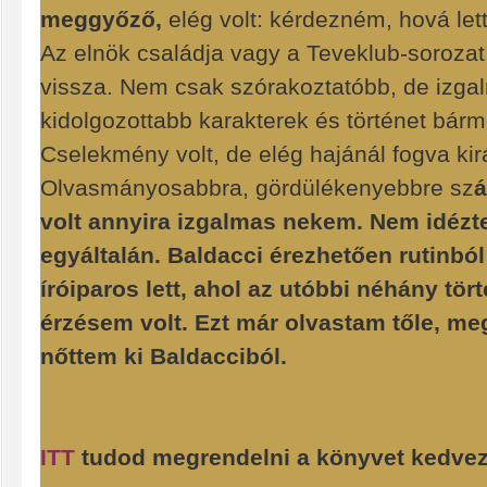
meggyőző,
elég volt: kérdezném, hová let
Az elnök családja vagy a Teveklub-soroza
vissza. Nem csak szórakoztatóbb, de izga
kidolgozottabb karakterek és történet bárm
Cselekmény volt, de elég hajánál fogva kirá
Olvasmányosabbra, gördülékenyebbre sz
á
volt annyira izgalmas nekem. Nem idézte
egyáltalán. Baldacci érezhetően rutinból
íróiparos lett, ahol az utóbbi néhány tör
érzésem volt. Ezt már olvastam tőle, meg
nőttem ki Baldacciból.
ITT
tudod megrendelni a könyvet kedve