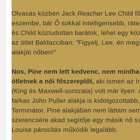
Olvasás közben Jack Reacher Lee Child fős
eszembe, bár Ő sokkal intelligensebb, ráte
és Child köztudottan barátok, lehet egy k
az ötlet Baldacciban: "Figyelj, Lee, én m
alakját nőben!"
Nos, Pine nem lett kedvenc, nem mintha
ötletnek a női főszereplőt,
aki ismeri az í
(King és Maxwell-sorozata) volt már ilye
farkas John ​Puller alakja is kidolgozottabb
Terminátor. Pine alakjában nem láttam sem
szerencsére akad segítője egy másik nő 
Louise párosítás működik legalább.