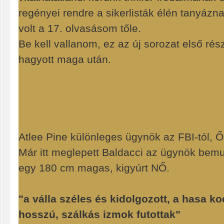
regényei rendre a sikerlisták élén tanyáz
volt a 17. olvasásom tőle.
Be kell vallanom, ez az új sorozat első ré
hagyott maga után.
Atlee Pine különleges ügynök az FBI-tól, Ő
Már itt meglepett Baldacci az ügynök bemu
egy 180 cm magas, kigyúrt NŐ.
"a válla széles és kidolgozott, a hasa ko
hosszú, szálkás izmok futottak"