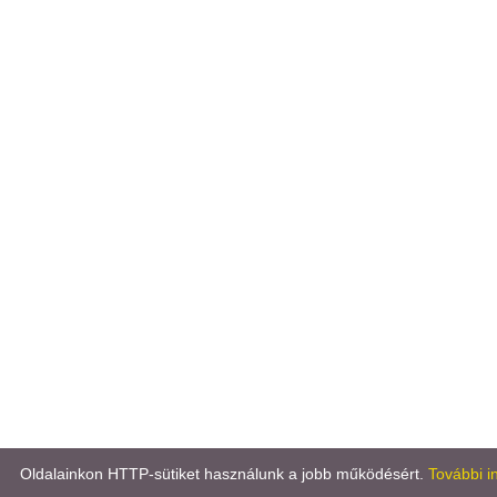
Oldalainkon HTTP-sütiket használunk a jobb működésért.
További i