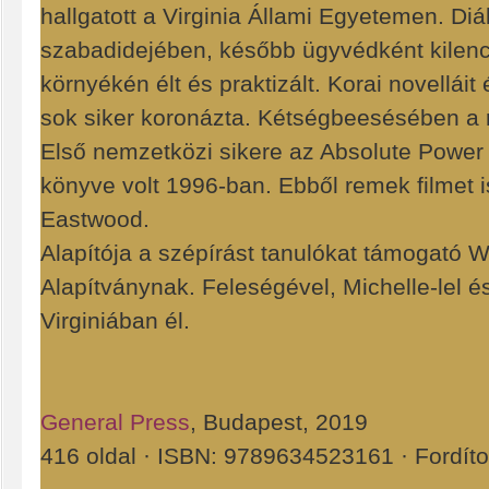
hallgatott a Virginia Állami Egyetemen. Diák
szabadidejében, később ügyvédként kilenc
környékén élt és praktizált. Korai novellái
sok siker koronázta. Kétségbeesésében a re
Első nemzetközi sikere az Absolute Power
könyve volt 1996-ban. Ebből remek filmet is
Eastwood.
Alapítója a szépírást tanulókat támogató 
Alapítványnak. Feleségével, Michelle-lel 
Virginiában él.
General Press
, Budapest, 2019
416 oldal · ISBN: 9789634523161 · Fordíto