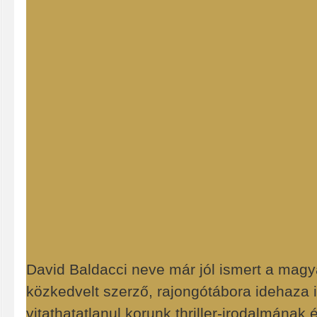
David Baldacci neve már jól ismert a magya
közkedvelt szerző, rajongótábora idehaza i
vitathatatlanul korunk thriller-irodalmának