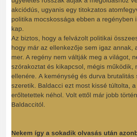
ügyeletes rosszak adják a megoldáshoz vez
akciódús, ugyanis egy titokzatos atomfegyv
politika mocskossága ebben a regényben i
kap.
Az biztos, hogy a felvázolt politikai össze
hogy már az ellenkezője sem igaz annak, a
mer. A regény nem váltják meg a világot, n
szórakoztat és kikapcsol, mégis működik, 
ellenére. A keménység és durva brutalitás 
szeretik. Baldacci ezt most kissé túltolta,
erőltetettek néhol. Volt ettől már jobb tört
Baldaccitól.
Nekem így a sokadik olvasás után azon