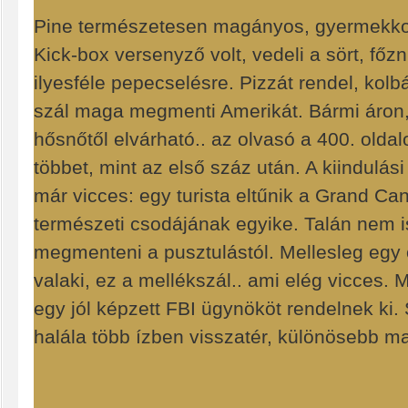
Pine természetesen magányos, gyermekkora 
Kick-box versenyző volt, vedeli a sört, főz
ilyesféle pepecselésre. Pizzát rendel, kolb
szál maga megmenti Amerikát. Bármi áron
hősnőtől elvárható.. az olvasó a 400. old
többet, mint az első száz után. A kiindulási
már vicces: egy turista eltűnik a Grand Ca
természeti csodájának egyike. Talán nem is
megmenteni a pusztulástól. Mellesleg egy 
valaki, ez a mellékszál.. ami elég vicces
egy jól képzett FBI ügynököt rendelnek ki.
halála több ízben visszatér, különösebb ma