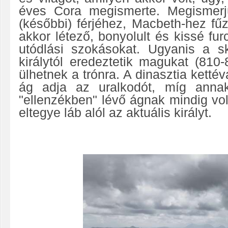
éves Cora megismerte. Megismerjü
(későbbi) férjéhez, Macbeth-hez fű
akkor létező, bonyolult és kissé fur
utódlási szokásokat. Ugyanis a s
királytól eredeztetik magukat (810-
ülhetnek a trónra. A dinasztia ketté
ág adja az uralkodót, míg anna
"ellenzékben" lévő ágnak mindig volt
eltegye láb alól az aktuális királyt.