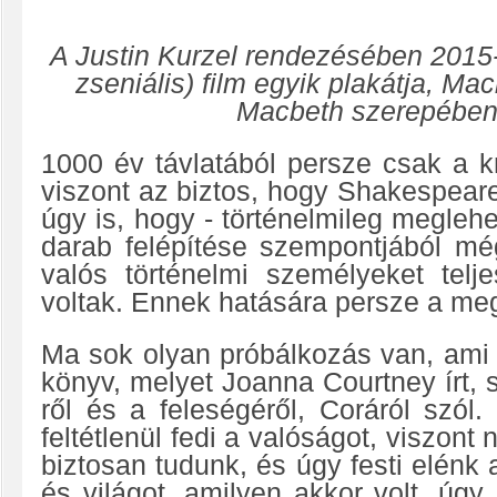
A Justin Kurzel rendezésében 2015
zseniális) film egyik plakátja, 
Macbeth szerepében p
1000 év távlatából persze csak a k
viszont az biztos, hogy Shakespear
úgy is, hogy - történelmileg meglehe
darab felépítése szempontjából mé
valós történelmi személyeket telj
voltak. Ennek hatására persze a meg
Ma sok olyan próbálkozás van, ami e
könyv, melyet Joanna Courtney írt, 
ről és a feleségéről, Coráról szó
feltétlenül fedi a valóságot, viszo
biztosan tudunk, és úgy festi elénk 
és világot, amilyen akkor volt, úgy,