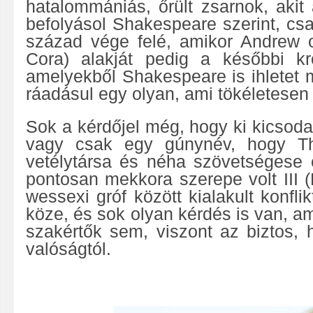
hatalommániás, őrült zsarnok, aki
befolyásol Shakespeare szerint, cs
század vége felé, amikor Andrew o
Cora) alakját pedig a későbbi k
amelyekből Shakespeare is ihletet me
ráadásul egy olyan, ami tökéletese
Sok a kérdőjel még, hogy ki kicsoda 
vagy csak egy gúnynév, hogy Tho
vetélytársa és néha szövetségese 
pontosan mekkora szerepe volt III 
wessexi gróf között kialakult konfl
köze, és sok olyan kérdés is van, 
szakértők sem, viszont az biztos,
valóságtól.