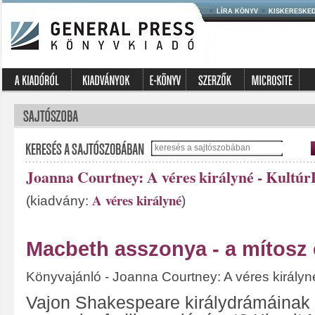
LÍRA KÖNYV
KISKERESKE
Joanna Courtney: A véres királyné - Kultúr
A véres királyné
(kiadvány:
)
Macbeth asszonya - a mítosz 
Könyvajánló - Joanna Courtney: A véres királyn
Vajon Shakespeare királydrámáinak é