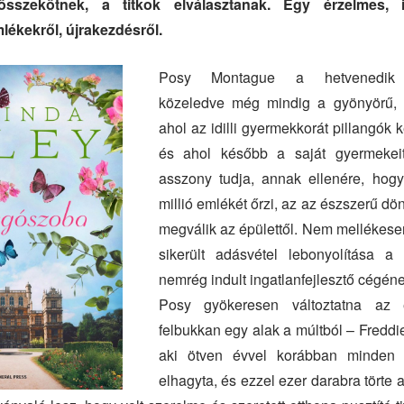
sszekötnek, a titkok elválasztanak. Egy érzelmes, i
mlékekről, újrakezdésről.
Posy Montague a hetvenedik s
közeledve még mindig a gyönyörű, s
ahol az idilli gyermekkorát pillangók k
és ahol később a saját gyermekeit
asszony tudja, annak ellenére, ho
millió emlékét őrzi, az az észszerű dö
megválik az épülettől. Nem mellékesen
sikerült adásvétel lebonyolítása a 
nemrég indult ingatlanfejlesztő cégének
Posy gyökeresen változtatna az 
felbukkan egy alak a múltból – Freddi
aki ötven évvel korábban minden 
elhagyta, és ezzel ezer darabra törte 