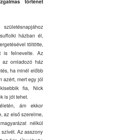
zgalmas történet
zületésnapjához
uffolki házban él,
ergetésével töltötte,
 is felnevelte. Az
gy az omladozó ház
ntés, ha minél előbb
 azért, mert egy jól
kisebbik fia, Nick
 is jót tehet.
életén, ám ekkor
e, az első szerelme,
magyarázat nélkül
a szívét. Az asszony