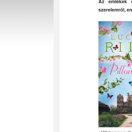
Az emlékek ö
szerelemről, e