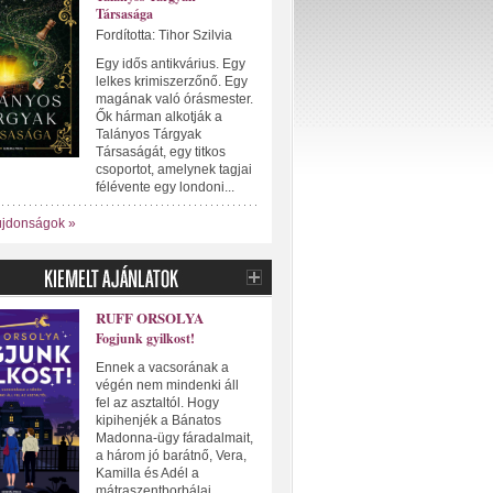
Társasága
Fordította: Tihor Szilvia
Egy idős antikvárius. Egy
lelkes krimiszerzőnő. Egy
magának való órásmester.
Ők hárman alkotják a
Talányos Tárgyak
Társaságát, egy titkos
csoportot, amelynek tagjai
félévente egy londoni...
újdonságok »
RUFF ORSOLYA
Fogjunk gyilkost!
Ennek a vacsorának a
végén nem mindenki áll
fel az asztaltól. Hogy
kipihenjék a Bánatos
Madonna-ügy fáradalmait,
a három jó barátnő, Vera,
Kamilla és Adél a
mátraszentborbálai