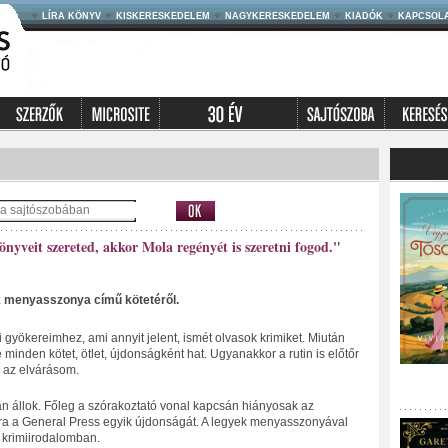
LÍRA KÖNYV
KISKERESKEDELEM
NAGYKERESKEDELEM
KIADÓK
KAPCSOL
yveit szereted, akkor Mola regényét is szeretni fogod."
 menyasszonya című kötetéről.
 gyökereimhez, ami annyit jelent, ismét olvasok krimiket. Miután
e minden kötet, ötlet, újdonságként hat. Ugyanakkor a rutin is előtőr
 az elvárásom.
állok. Főleg a szórakoztató vonal kapcsán hiányosak az
ásra a General Press egyik újdonságát. A legyek menyasszonyával
 krimiirodalomban.