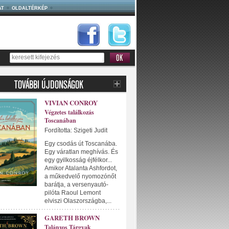
AT
OLDALTÉRKÉP
VIVIAN CONROY
Végzetes találkozás
Toscanában
Fordította: Szigeti Judit
Egy csodás út Toscanába.
Egy váratlan meghívás. És
egy gyilkosság éjfélkor...
Amikor Atalanta Ashfordot,
a műkedvelő nyomozónőt
barátja, a versenyautó-
pilóta Raoul Lemont
elviszi Olaszországba,...
GARETH BROWN
Talányos Tárgyak