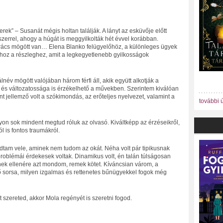
k” – Susanát mégis holtan találják. A lányt az esküvője előtt
errel, ahogy a húgát is meggyilkolták hét évvel korábban.
s rács mögött van… Elena Blanko felügyelőhöz, a különleges ügyek
hoz a részleghez, amit a legkegyetlenebb gyilkosságok
név mögött valójában három férfi áll, akik együtt alkotják a
ge és változatossága is érzékelhető a művekben. Szerintem kiválóan
t jellemző volt a szókimondás, az erőteljes nyelvezet, valamint a
további 
yon sok mindent megtud róluk az olvasó. Kiváltképp az érzéseikről,
l is fontos traumákról.
dtam vele, aminek nem tudom az okát. Néha volt pár tipikusnak
roblémái érdekesek voltak. Dinamikus volt, én talán túlságosan
ek ellenére azt mondom, remek kötet. Kíváncsian várom, a
 sorsa, milyen izgalmas és rettenetes bűnügyekkel fogok még
 szereted, akkor Mola regényét is szeretni fogod.