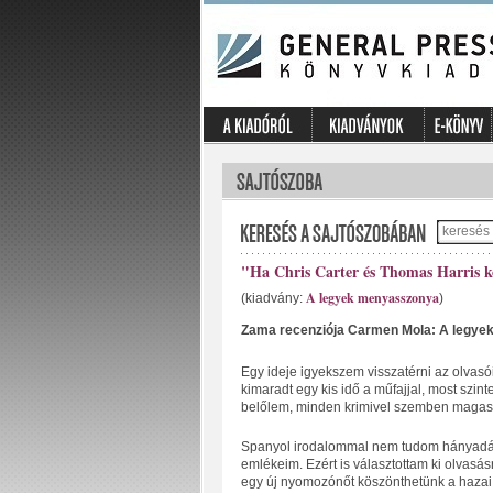
"Ha Chris Carter és Thomas Harris kön
A legyek menyasszonya
(kiadvány:
)
Zama recenziója Carmen Mola: A legyek
Egy ideje igyekszem visszatérni az olvasói
kimaradt egy kis idő a műfajjal, most szint
belőlem, minden krimivel szemben magas
Spanyol irodalommal nem tudom hányadán 
emlékeim. Ezért is választottam ki olvas
egy új nyomozónőt köszönthetünk a hazai