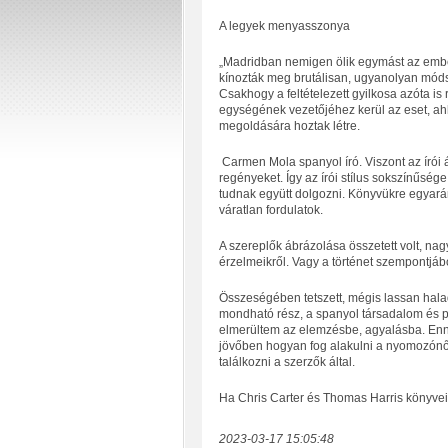
A legyek menyasszonya
„Madridban nemigen ölik egymást az embere
kínozták meg brutálisan, ugyanolyan módsz
Csakhogy a feltételezett gyilkosa azóta i
egységének vezetőjéhez kerül az eset, ah
megoldására hoztak létre.
Carmen Mola spanyol író. Viszont az írói ál
regényeket. Így az írói stílus sokszínűsé
tudnak együtt dolgozni. Könyvükre egyarán
váratlan fordulatok.
A szereplők ábrázolása összetett volt, nag
érzelmeikről. Vagy a történet szempontjábó
Összeségében tetszett, mégis lassan hala
mondható rész, a spanyol társadalom és p
elmerültem az elemzésbe, agyalásba. Enn
jövőben hogyan fog alakulni a nyomozónő
találkozni a szerzők által.
Ha Chris Carter és Thomas Harris könyveit
2023-03-17 15:05:48