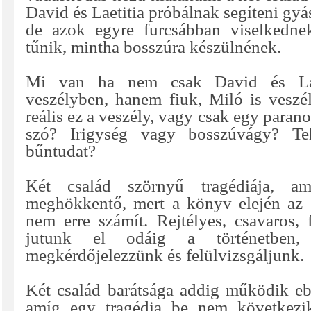
David és Laetitia próbálnak segíteni gyá
de azok egyre furcsábban viselkedne
tűnik, mintha bosszúra készülnének.
Mi van ha nem csak David és Lae
veszélyben, hanem fiuk, Miló is vesz
reális ez a veszély, vagy csak egy parano
szó? Irigység vagy bosszúvágy? Teh
bűntudat?
Két család szörnyű tragédiája, am
meghökkentő, mert a könyv elején az 
nem erre számít. Rejtélyes, csavaros, 
jutunk el odáig a történetben
megkérdőjelezzünk és felülvizsgáljunk.
Két család barátsága addig működik e
amíg egy tragédia be nem következi