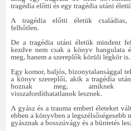
tragédia előtti és egy tragédia utáni életü
A tragédia előtti életük családias, 
felhőtlen.
De a tragédia utáni életük mindent fel
kezdve nem csak a könyv hangulata és
meg, hanem a szereplők körüli légkör is.
Egy komor, baljós, bizonytalansággal teli
a könyv szereplői, akik a tragédia utá
hoznak meg, amiknek köv
visszafordíthatatlanok lesznek.
A gyász és a trauma emberi életeket vál
ebben a könyvben a legszélsőségesebb
gyásznak a bosszúvágy és a büntetés lesz