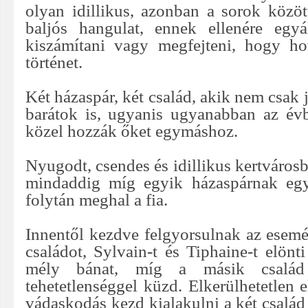
olyan idillikus, azonban a sorok közöt
baljós hangulat, ennek ellenére egyá
kiszámítani vagy megfejteni, hogy ho
történet.
Két házaspár, két család, akik nem csak
barátok is, ugyanis ugyanabban az évbe
közel hozzák őket egymáshoz.
Nyugodt, csendes és idillikus kertvárosb
mindaddig míg egyik házaspárnak egy
folytán meghal a fia.
Innentől kezdve felgyorsulnak az esem
családot, Sylvain-t és Tiphaine-t elönt
mély bánat, míg a másik család 
tehetetlenséggel küzd. Elkerülhetetlen 
vádaskodás kezd kialakulni a két csalá