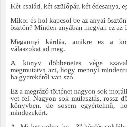
Két család, két szülőpár, két édesanya, e
Mikor és hol kapcsol be az anyai ösztön
ösztön? Minden anyában megvan ez az 
Megannyi kérdés, amikre ez a kö
válaszokat ad meg.
A könyv döbbenetes vége szava
megmutatva azt, hogy mennyi mindenre
ha gyerekéről van szó.
Ez a megrázó történet nagyon sok morális
vet fel. Nagyon sok mulasztás, rossz d
könyvben, de sosem egyértelmű, ho
mindezekért.
A „Mi lett volna, ha…?” kérdés sokféle 