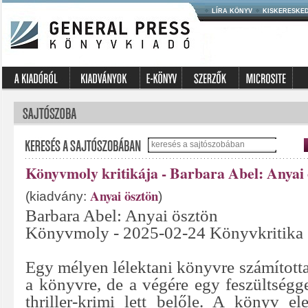
LÍRA KÖNYV
KISKERESKE
Könyvmoly kritikája - Barbara Abel: Anyai 
Anyai ösztön
(kiadvány:
)
Barbara Abel: Anyai ösztön
Könyvmoly - 2025-02-24 Könyvkritika
Egy mélyen lélektani könyvre számítottan
a könyvre, de a végére egy feszültségge
thriller-krimi lett belőle. A könyv 