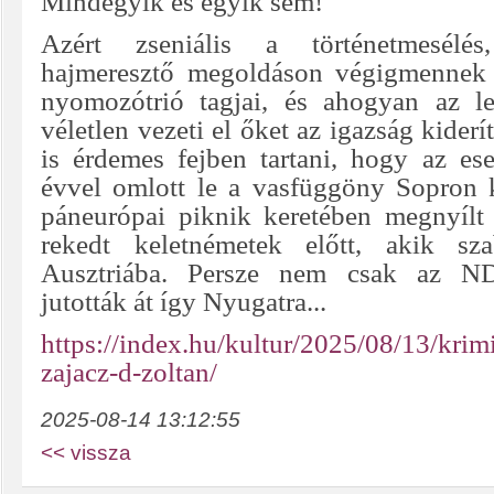
Mindegyik és egyik sem!
Azért zseniális a történetmesél
hajmeresztő megoldáson végigmennek
nyomozótrió tagjai, és ahogyan az le
véletlen vezeti el őket az igazság kiderí
is érdemes fejben tartani, hogy az es
évvel omlott le a vasfüggöny Sopron 
páneurópai piknik keretében megnyílt
rekedt keletnémetek előtt, akik sza
Ausztriába. Persze nem csak az ND
jutották át így Nyugatra...
https://index.hu/kultur/2025/08/13/krim
zajacz-d-zoltan/
2025-08-14 13:12:55
<< vissza