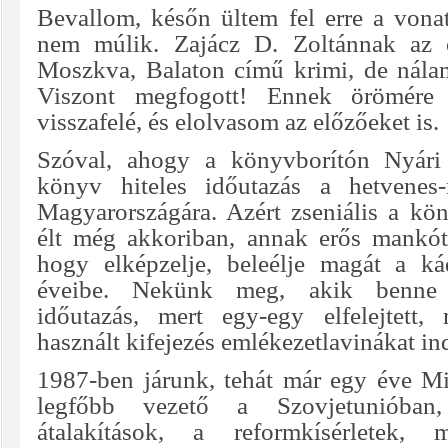
Bevallom, későn ültem fel erre a vonat
nem múlik. Zajácz D. Zoltánnak az 
Moszkva, Balaton című krimi, de nálam
Viszont megfogott! Ennek örömére 
visszafelé, és elolvasom az előzőeket is.
Szóval, ahogy a könyvborítón Nyári K
könyv hiteles időutazás a hetvenes
Magyarországára. Azért zseniális a kö
élt még akkoriban, annak erős mankót
hogy elképzelje, beleélje magát a ká
éveibe. Nekünk meg, akik benne 
időutazás, mert egy-egy elfelejtett
használt kifejezés emlékezetlavinákat ind
1987-ben járunk, tehát már egy éve M
legfőbb vezető a Szovjetunióban
átalakítások, a reformkísérletek,