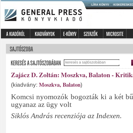
LÍRA KÖNYV
KISKERESKE
Zajácz D. Zoltán: Moszkva, Balaton - Kritik
Moszkva, Balaton
(kiadvány:
)
Komcsi nyomozók bogozták ki a két bű
ugyanaz az ügy volt
Siklós András recenziója az Indexen.