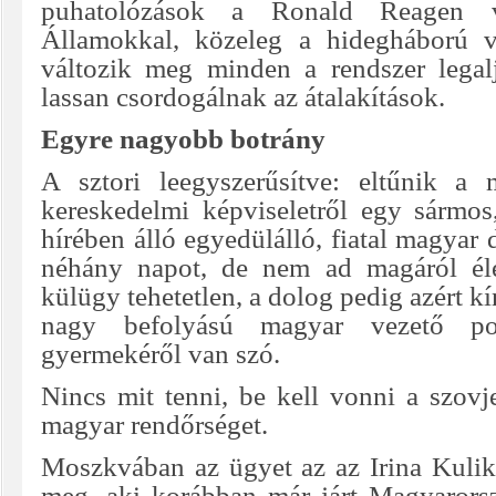
puhatolózások a Ronald Reagen v
Államokkal, közeleg a hidegháború 
változik meg minden a rendszer legal
lassan csordogálnak az átalakítások.
Egyre nagyobb botrány
A sztori leegyszerűsítve: eltűnik a
kereskedelmi képviseletről egy sármo
hírében álló egyedülálló, fiatal magyar
néhány napot, de nem ad magáról éle
külügy tehetetlen, a dolog pedig azért kí
nagy befolyású magyar vezető po
gyermekéről van szó.
Nincs mit tenni, be kell vonni a szovj
magyar rendőrséget.
Moszkvában az ügyet az az Irina Kuli
meg, aki korábban már járt Magyarorsz