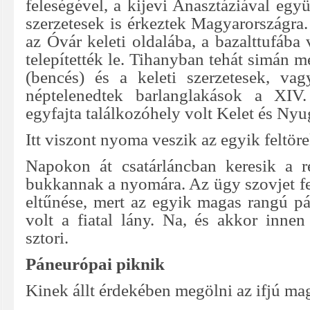
feleségével, a kijevi Anasztáziával együ
szerzetesek is érkeztek Magyarországra
az Óvár keleti oldalába, a bazalttufába
telepítették le. Tihanyban tehát simán m
(bencés) és a keleti szerzetesek, va
néptelenedtek barlanglakások a XIV.
egyfajta találkozóhely volt Kelet és Nyu
Itt viszont nyoma veszik az egyik feltör
Napokon át csatárláncban keresik a 
bukkannak a nyomára. Az ügy szovjet fe
eltűnése, mert az egyik magas rangú pá
volt a fiatal lány. Na, és akkor innen
sztori.
Páneurópai piknik
Kinek állt érdekében megölni az ifjú ma