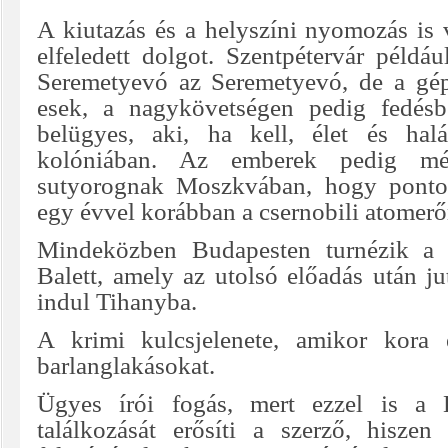
A kiutazás és a helyszíni nyomozás is 
elfeledett dolgot. Szentpétervár példá
Seremetyevó az Seremetyevó, de a g
esek, a nagykövetségen pedig fedés
belügyes, aki, ha kell, élet és ha
kolóniában. Az emberek pedig mé
sutyorognak Moszkvában, hogy pontos
egy évvel korábban a csernobili atomer
Mindeközben Budapesten turnézik a 
Balett, amely az utolsó előadás után j
indul Tihanyba.
A krimi kulcsjelenete, amikor kora e
barlanglakásokat.
Ügyes írói fogás, mert ezzel is a 
találkozását erősíti a szerző, hiszen