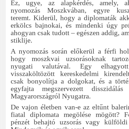
Ez, ugye, az alapkérdés, amely, 
nyomozás Moszkvában, egyre kusz
teremt. Kiderül, hogy a diplomaták ak
erkölcs bajnokai, és mindenki úgy pr
ahogyan csak tudott – egészen addig, am
stiklije.
A nyomozás során előkerül a férfi holt
hogy moszkvai uzsorásoknak tarto
nyugati valutával. Egy elhagyo
visszaköltözött kereskedelmi kirendel
csak bonyolítja a dolgokat, és a tört
egyfajta megszervezett disszidálás
Magyarországról Nyugatra.
De vajon életben van-e az eltűnt baleri
fiatal diplomata megölése mögött? Fé
pénzét behajtó uzsorás vagy külföldi