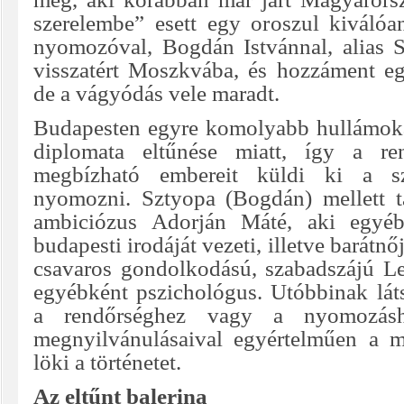
szerelembe” esett egy oroszul kiváló
nyomozóval, Bogdán Istvánnal, alias 
visszatért Moszkvába, és hozzáment e
de a vágyódás vele maradt.
Budapesten egyre komolyabb hullámoka
diplomata eltűnése miatt, így a re
megbízható embereit küldi ki a sz
nyomozni. Sztyopa (Bogdán) mellett t
ambiciózus Adorján Máté, aki egyéb
budapesti irodáját vezeti, illetve barátn
csavaros gondolkodású, szabadszájú L
egyébként pszichológus. Utóbbinak lát
a rendőrséghez vagy a nyomozásh
megnyilvánulásaival egyértelműen a m
löki a történetet.
Az eltűnt balerina