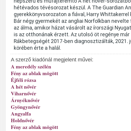
népszerű és műfajteremtő A hét nővér-sorozatbó
hétévados tévésorozat készül. A The Guardian A
gyerekkönyvsorozaton a fiával, Harry Whittakerrel
Bár négy gyermekét az angliai Norfolkban nevelte f
az álma, amikor házat vásárolt az írországi Nyuga
is az otthonának érzett. Az utolsó öt regénye már i
Rákbetegségét 2017-ben diagnosztizálták, 2021. j
körében érte a halál.
A szerző kiadónál megjelent művei:
A meredély szélén
Fény az ablak mögött
Éjféli rózsa
A hét nővér
Viharnővér
Árnyéknővér
Gyöngynővér
Angyalfa
Holdnővér
Fény az ablak mögött