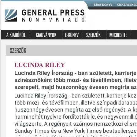
LÍRA KÖNYV
KISKERESKE
LUCINDA RILEY
Lucinda Riley Írország - ban született, karrierj
színésznőként több mozi- és tévéfilmben, illet
szerepelt, majd huszonnégy évesen megírta az
Lucinda Riley Írország - ban született, karrierje 
több mozi- és tévéfilmben, illetve színpadi darabb
huszonnégy évesen megírta az első regényét. A k
harminchét nyelvre fordították le, és negyvenmilli
világszerte. A regényeit számos nemzetközi elisme
Sunday Times és a New York Times bestsellerszer