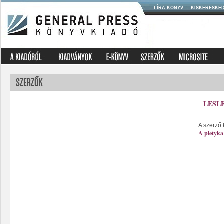
LÍRA KÖNYV
KISKERESKE
LESL
A szerző 
A pletyka