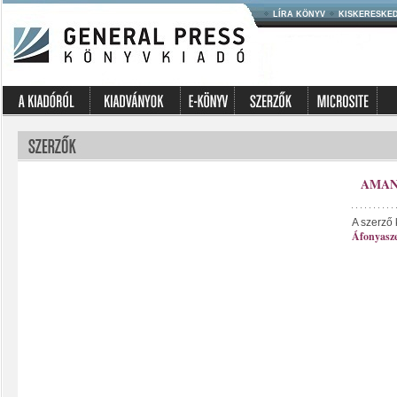
LÍRA KÖNYV
KISKERESKE
AMAN
A szerző 
Áfonyasz