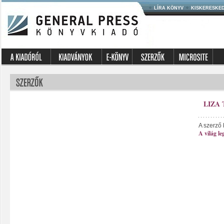
LÍRA KÖNYV
KISKERESKE
LIZA
A szerző 
A világ l