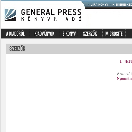
LÍRA KÖNYV
KISKERESKE
I. JE
A szerző 
Nyomok a