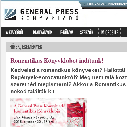
LÍRA KÖNYV
KISKERESKE
Romantikus Könyvklubot indítunk!
Kedveled a romantikus könyveket? Hallottál
Regények-sorozatunkról? Még nem találkoztá
szeretnéd megismerni? Akkor a Romantikus
neked találták ki!