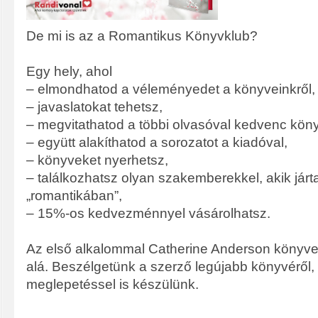
De mi is az a Romantikus Könyvklub?
Egy hely, ahol
– elmondhatod a véleményedet a könyveinkről,
– javaslatokat tehetsz,
– megvitathatod a többi olvasóval kedvenc köny
– együtt alakíthatod a sorozatot a kiadóval,
– könyveket nyerhetsz,
– találkozhatsz olyan szakemberekkel, akik járt
„romantikában”,
– 15%-os kedvezménnyel vásárolhatsz.
Az első alkalommal Catherine Anderson könyve
alá. Beszélgetünk a szerző legújabb könyvéről,
meglepetéssel is készülünk.