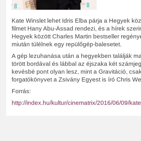
Kate Winslet lehet Idris Elba párja a Hegyek köz
filmet Hany Abu-Assad rendezi, és a hírek szeri
Hegyek között Charles Martin bestseller regén
miután túlélnek egy repülőgép-balesetet.
A gép lezuhanása után a hegyekben találják magu
törött bordával és lábbal az éjszaka két számjeg
kevésbé pont olyan lesz, mint a Gravitáció, csak
forgatókönyvet a Zsivány Egyest is író Chris Wei
Forrás:
http://index.hu/kultur/cinematrix/2016/06/09/ka