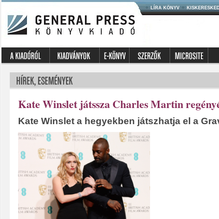
LÍRA KÖNYV
KISKERESKE
Kate Winslet játssza Charles Martin regényé
Kate Winslet a hegyekben játszhatja el a Grav