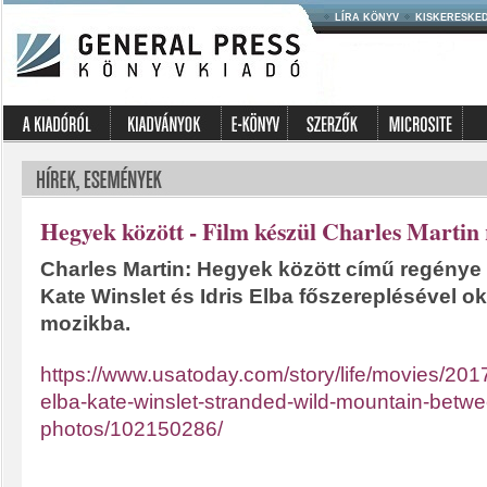
LÍRA KÖNYV
KISKERESKE
Hegyek között - Film készül Charles Martin
Charles Martin: Hegyek között című regénye a
Kate Winslet és Idris Elba főszereplésével o
mozikba.
https://www.usatoday.com/story/life/movies/2017
elba-kate-winslet-stranded-wild-mountain-betwe
photos/102150286/