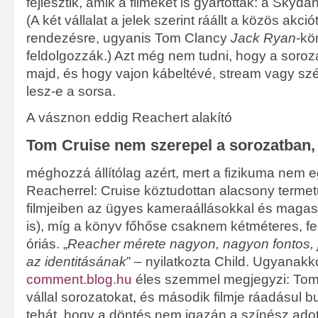
fejlesztik, amik a filmeket is gyártották: a Sky
(A két vállalat a jelek szerint ráállt a közös akciót
rendezésre, ugyanis Tom Clancy
Jack Ryan
-kö
feldolgozzák.) Azt még nem tudni, hogy a soroz
majd, és hogy vajon kábeltévé, stream vagy sz
lesz-e a sorsa.
A vásznon eddig Reachert alakító
Tom Cruise nem szerepel a sorozatban,
méghozzá állítólag azért, mert a fizikuma nem e
Reacherrel: Cruise köztudottan alacsony terme
filmjeiben az ügyes kameraállásokkal és magasí
is), míg a könyv főhőse csaknem kétméteres, f
óriás. „
Reacher mérete nagyon, nagyon fontos, j
az identitásának
” – nyilatkozta Child. Ugyanak
comment.blog.hu
éles szemmel megjegyzi: Tom
vállal sorozatokat, és második filmje ráadásul bu
tehát, hogy a döntés nem igazán a színész adot