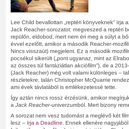
Lee Child bevallottan „reptéri könyveknek” írja
Jack Reacher-sorozatot: megveszed a reptéri bo
repülőn, eldobod, mert nem éri meg a súlyt a bő
évvel ezelőtt, amikor a második Reacher-mozifi
Nincs visszaút) megjelent. Ez a második mozifi
pocsékul sikerült („pont ugyanaz, mint az Elrabo
az összes túl fantáziátlan akciófilm”), de a 201
(Jack Reacher) még volt valami különleges – ta
részletekre, talán Christopher McQuarrie rende
ami évek távlatából is emlékezetessé tette.
Így aztán nincs rossz érzésünk, amikor megírju
a
Jack Reacher-
univerzumból. Mert bizony remek
A sorozat nem vesz tudomást a meglévő két filmr
lesz –
írja a Deadline
. Ennek ellenére nagyjábó