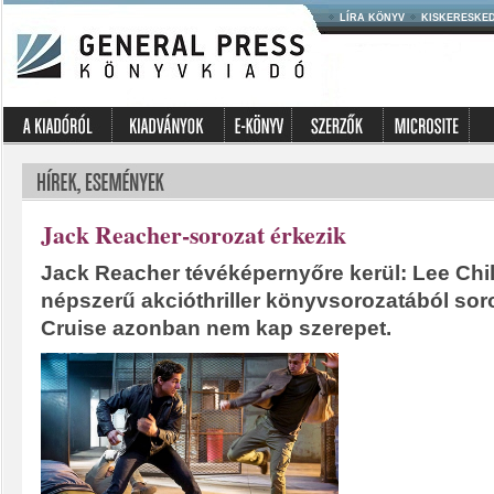
LÍRA KÖNYV
KISKERESKE
Jack Reacher-sorozat érkezik
Jack Reacher tévéképernyőre kerül: Lee Chi
népszerű akcióthriller könyvsorozatából sor
Cruise azonban nem kap szerepet.