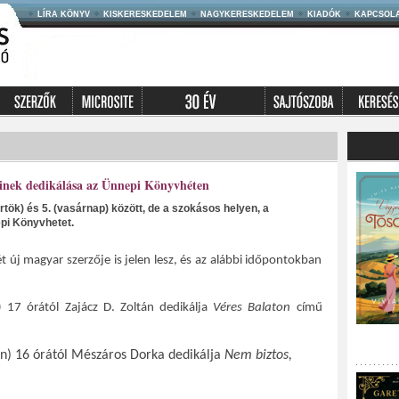
LÍRA KÖNYV
KISKERESKEDELEM
NAGYKERESKEDELEM
KIADÓK
KAPCSOL
inek dedikálása az Ünnepi Könyvhéten
rtök) és 5. (vasárnap) között, de a szokásos helyen, a
pi Könyvhetet.
új magyar szerzője is jelen lesz, és az alábbi időpontokban
 17 órától Zajácz D. Zoltán dedikálja
Véres Balaton
című
n) 16 órától Mészáros Dorka dedikálja
Nem biztos,