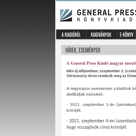
A General Press Kiadó magyar szerző
Idén új időpontban, szeptember 2. (csütö
Vörösmarty téren rendezik meg az Ünne
A négynapos eseményen a kiadónk két 
dedikálják művüket:
- 2021. szeptember 3-án (pénteken)
krimijét.
- 2021. szeptember 4-én (szombato
hogy visszajövök
című krimijét