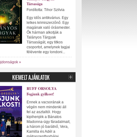
Társasága
Fordította: Tihor Szilvia
Egy idős antikvárius. Egy
lelkes krimiszerzőnő. Egy
magának való órásmester.
Ők hárman alkotják a
Talányos Tárgyak
Társaságát, egy titkos
csoportot, amelynek tagjai
félévente egy londoni...
újdonságok »
RUFF ORSOLYA
Fogjunk gyilkost!
Ennek a vacsorának a
végén nem mindenki áll
fel az asztaltól. Hogy
kipihenjék a Bánatos
Madonna-ügy fáradalmait,
a három jó barátnő, Vera,
Kamilla és Adél a
mátraszentborbálai