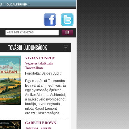
AT
OLDALTÉRKÉP
VIVIAN CONROY
Végzetes találkozás
Toscanában
Fordította: Szigeti Judit
Egy csodás út Toscanába.
Egy váratlan meghívás. És
egy gyilkosság éjfélkor...
Amikor Atalanta Ashfordot,
a műkedvelő nyomozónőt
barátja, a versenyautó-
pilóta Raoul Lemont
elviszi Olaszországba,...
GARETH BROWN
Talányos Tárgyak