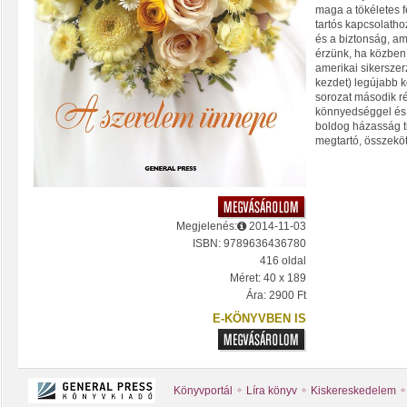
maga a tökéletes f
tartós kapcsolatho
és a biztonság, am
érzünk, ha közben
amerikai sikersze
kezdet) legújabb 
sorozat második r
könnyedséggel és
boldog házasság ti
megtartó, összeköt
Megjelenés:
2014-11-03
ISBN: 9789636436780
416 oldal
Méret: 40 x 189
Ára: 2900 Ft
E-KÖNYVBEN IS
Könyvportál
Líra könyv
Kiskereskedelem