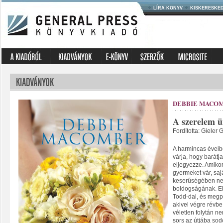
LÍRA KÖNYV
KISKERESKE
DEBBIE MACO
A szerelem 
Fordította: Gieler 
A harmincas éveib
várja, hogy barátja
eljegyezze. Amiko
gyermeket vár, sajá
keserűségében nem 
boldogságának. Ek
Todd-dal, és megpró
akivel végre révbe
véletlen folytán ne
sors az útjába sodo