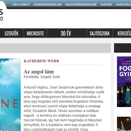
LÍRA KÖNYV
KISKERESKEDELEM
NAGYKERESKEDELEM
KIADÓK
KAPCSOL
KATHERINE WEBB
Az angol lány
Fordította: Szigeti Judit
A kezdő régész, Joan Seabrook gyermekkori álma
végre beteljesedni látszik, amikor lehetősége nyílik
arra, hogy ellátogasson Maszkat ősi városába. A
lány egy tragédia elől menekül Angliából Ománba,
ahol reményei szerint végre feltárhatja a sivatagi
erőd, Dzsabrín titkait. Omán azonban a múltban
ragadt - a kemény és rejtélyes országban épp
harcok folynak, így hát nem hagyhatja el Maszkat
környékét, és a kutatásra sem kap engedélyt. A
lány csalódottságát csak az enyhíti, hogy