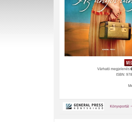
Várható megjelenés:
ISBN: 97
Mé
Könyvportál