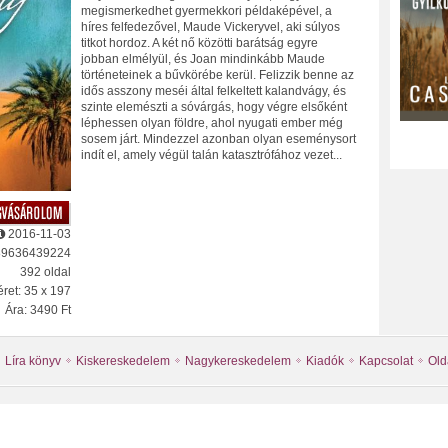
megismerkedhet gyermekkori példaképével, a
híres felfedezővel, Maude Vickeryvel, aki súlyos
titkot hordoz. A két nő közötti barátság egyre
jobban elmélyül, és Joan mindinkább Maude
történeteinek a bűvkörébe kerül. Felizzik benne az
idős asszony meséi által felkeltett kalandvágy, és
szinte elemészti a sóvárgás, hogy végre elsőként
léphessen olyan földre, ahol nyugati ember még
sosem járt. Mindezzel azonban olyan eseménysort
indít el, amely végül talán katasztrófához vezet...
2016-11-03
89636439224
392 oldal
ret: 35 x 197
Ára: 3490 Ft
Líra könyv
Kiskereskedelem
Nagykereskedelem
Kiadók
Kapcsolat
Old