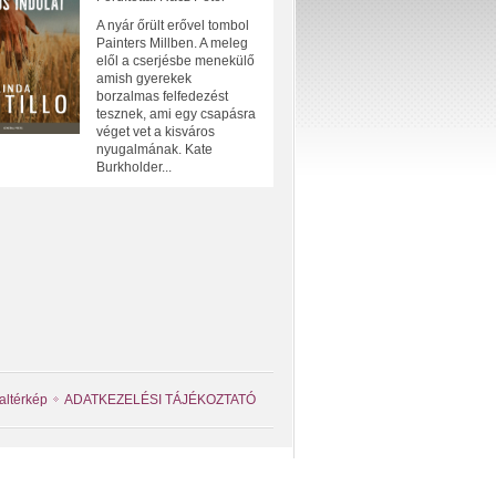
A nyár őrült erővel tombol
Painters Millben. A meleg
elől a cserjésbe menekülő
amish gyerekek
borzalmas felfedezést
tesznek, ami egy csapásra
véget vet a kisváros
nyugalmának. Kate
Burkholder...
altérkép
ADATKEZELÉSI TÁJÉKOZTATÓ