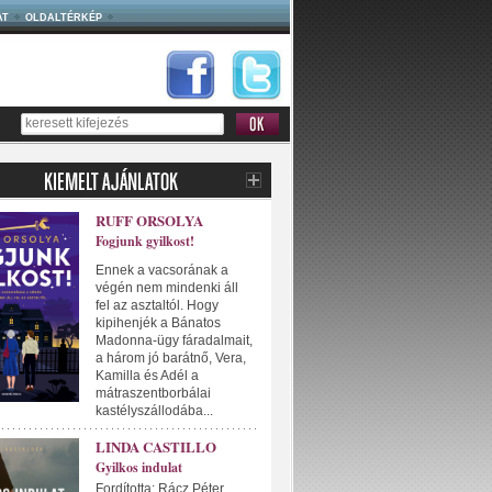
AT
OLDALTÉRKÉP
RUFF ORSOLYA
Fogjunk gyilkost!
Ennek a vacsorának a
végén nem mindenki áll
fel az asztaltól. Hogy
kipihenjék a Bánatos
Madonna-ügy fáradalmait,
a három jó barátnő, Vera,
Kamilla és Adél a
mátraszentborbálai
kastélyszállodába...
LINDA CASTILLO
Gyilkos indulat
Fordította: Rácz Péter