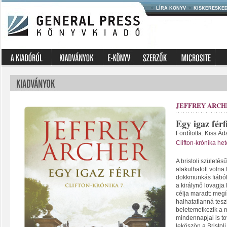
LÍRA KÖNYV
KISKERESKE
JEFFREY ARCH
Egy igaz férf
Fordította: Kiss Á
Clifton-krónika he
A bristoli születés
alakulhatott volna 
dokkmunkás fiából 
a királynő lovagja 
célja maradt: megí
halhatatlanná tesz
beletemetkezik a 
mindennapjai is 
leköszön a Bristoli