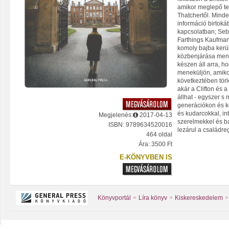
amikor meglepő te
Thatchertől. Mind
információ birtokáb
kapcsolatban; Seba
Farthings Kaufman
komoly bajba kerü
közbenjárása ment
készen áll arra, ho
meneküljön, amiko
következtében törl
akár a Clifton és 
állhat - egyszer s 
generációkon és ko
és kudarcokkal, in
Megjelenés:
2017-04-13
szerelmekkel és ba
ISBN: 9789634520016
lezárul a családre
464 oldal
Ára: 3500 Ft
E-KÖNYVBEN IS
Könyvportál
Líra könyv
Kiskereskedelem