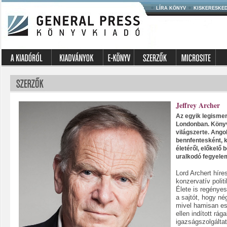
LÍRA KÖNYV
KISKERESKE
Jeffrey Archer
Az egyik legismer
Londonban. Könyve
világszerte. Ango
bennfentesként, ki
életéről, előkelő
uralkodó fegyelemr
Lord Archert híres
konzervatív polit
Élete is regényes
a sajtót, hogy né
mivel hamisan e
ellen indított rá
igazságszolgáltat