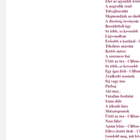
Első az egyenlők közö
A negyedik rend
Tolvajbecsület
Megmondjuk az elnö
A dicsőség ösvényein
Becsületbeli ügy
Se több, se kevesebb
Légvonalban
Erősebb a kardnál - C
Tökéletes másolat
Kettős mérce
A szerencse fiai
Ütött az óra - Clifton
Se több, se kevesebb
Egy igaz férfi - Clift
Árulkodó nyomok
Fej vagy írás
Párbaj
Aki mer...
Váratlan fordulat
Szem előtt
A tékozló lány
Metszéspontok
Ütött az óra - Clifton
Nézz félre!
Apám bűne - Clifton-
Féltve őrzött titok - C
Gondold meg, mit kívá