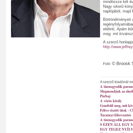
mindössze két éve
Nagy sikerű könyv
naplójából, majd 
Börtönélményeit a
regényfolyamában
eldönti, Apám bűn
meg, mit kívánsz
A szerző honlapj
http://www.jeffrey
© Broosk 
Fotó:
A szerző kiadónál m
A tizenegyedik paran
Megmondjuk az elnö
Párbaj
A vörös király
Gondold meg, mit kívá
Féltve őrzött titok - C
Tucatnyi félrevezetés
A tizenegyedik paran
S EZEN ÁLL EGY 
EGY TEGEZ NYÍL