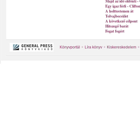
Majd az idő eldönti -
Egy igaz férfi - Clift
A holttestemen át
Tolvajbecsület
A következő célpont
Hitszegő barát
Fogat fogért
Könyvportál
Líra könyv
Kiskereskedelem