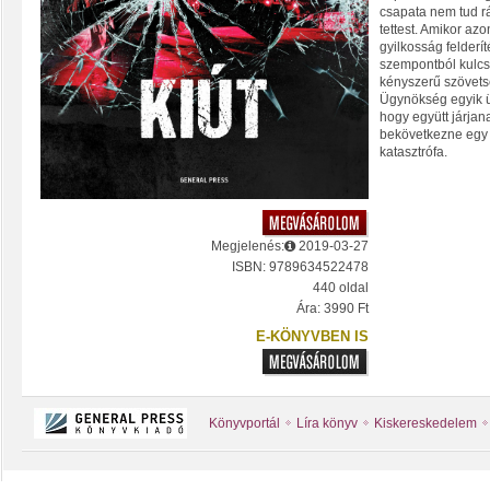
csapata nem tud rá
tettest. Amikor az
gyilkosság felderí
szempontból kulcs
kényszerű szövets
Ügynökség egyik 
hogy együtt járjan
bekövetkezne egy 
katasztrófa.
Megjelenés:
2019-03-27
ISBN: 9789634522478
440 oldal
Ára: 3990 Ft
E-KÖNYVBEN IS
Könyvportál
Líra könyv
Kiskereskedelem