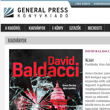
LÍRA KÖNYV
KISKERESKE
DAVID BALDACC
Kiút
Fordította: Kiss Á
Amos Decker szem
férfi kivégez egy 
központja előtt, az
fegyvert. A gyilko
megfigyelőképess
rendelkező Decker 
mivel az elkövető 
irányító családapa 
között nincs és so
kapcsolat. Akárhog