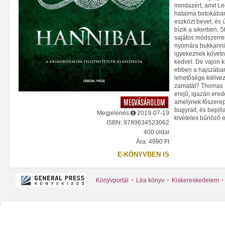
mindazért, amit Le
hatalma birtokába
eszközt bevet, és 
bízik a sikerben. S
sajátos módszerrel
nyomára bukkanni.
igyekeznek követni
kedvel. De vajon k
ebben a hajszában
lehetősége kiélvez
zamatát? Thomas H
erejű, igazán ered
amelynek főszerep
bugyrait, és bepil
Megjelenés:
2019-07-19
kivételes bűnöző 
ISBN: 9789634523062
400 oldal
Ára: 4990 Ft
E-KÖNYVBEN IS
Könyvportál
Líra könyv
Kiskereskedelem