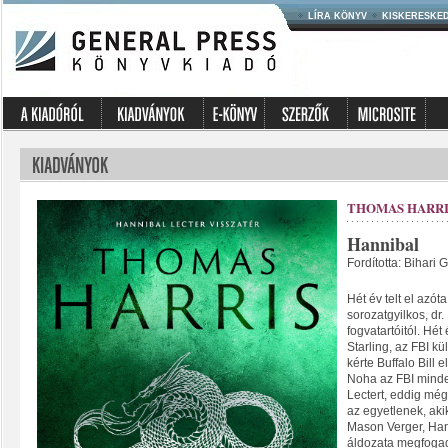
LÍRA KÖNYV
KISKERESKE
THOMAS HARRI
Hannibal
Fordította: Bihari 
Hét év telt el azót
sorozatgyilkos, dr
fogvatartóitól. Hét
Starling, az FBI k
kérte Buffalo Bill e
Noha az FBI minde
Lectert, eddig még
az egyetlenek, akik
Mason Verger, Han
áldozata megfogad