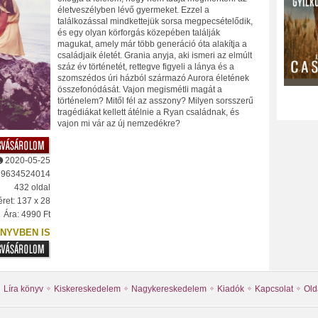
életveszélyben lévő gyermeket. Ezzel a
találkozással mindkettejük sorsa megpecsételődik,
és egy olyan körforgás közepében találják
magukat, amely már több generáció óta alakítja a
családjaik életét. Grania anyja, aki ismeri az elmúlt
száz év történetét, rettegve figyeli a lánya és a
szomszédos úri házból származó Aurora életének
összefonódását. Vajon megismétli magát a
történelem? Mitől fél az asszony? Milyen sorsszerű
tragédiákat kellett átélnie a Ryan családnak, és
vajon mi vár az új nemzedékre?
2020-05-25
89634524014
432 oldal
ret: 137 x 28
Ára: 4990 Ft
NYVBEN IS
Líra könyv
Kiskereskedelem
Nagykereskedelem
Kiadók
Kapcsolat
Old