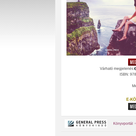
Várható megjelenés:
ISBN: 97
Mé
E-KÖ
Könyvportál