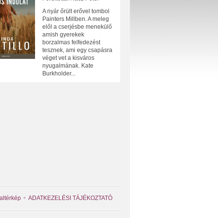
A nyár őrült erővel tombol
Painters Millben. A meleg
elől a cserjésbe menekülő
amish gyerekek
borzalmas felfedezést
tesznek, ami egy csapásra
véget vet a kisváros
nyugalmának. Kate
Burkholder...
altérkép
ADATKEZELÉSI TÁJÉKOZTATÓ