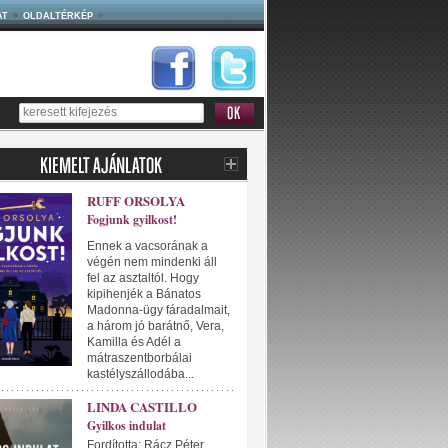
AT
OLDALTÉRKÉP
RUFF ORSOLYA
Fogjunk gyilkost!
Ennek a vacsorának a
végén nem mindenki áll
fel az asztaltól. Hogy
kipihenjék a Bánatos
Madonna-ügy fáradalmait,
a három jó barátnő, Vera,
Kamilla és Adél a
mátraszentborbálai
kastélyszállodába...
LINDA CASTILLO
Gyilkos indulat
Fordította: Rácz Péter