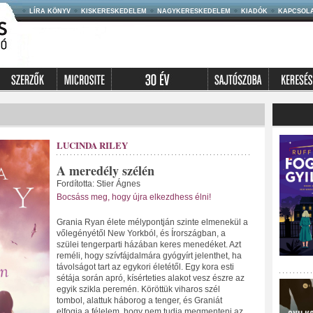
LÍRA KÖNYV
KISKERESKEDELEM
NAGYKERESKEDELEM
KIADÓK
KAPCSOL
LUCINDA RILEY
A meredély szélén
Fordította: Stier Ágnes
Bocsáss meg, hogy újra elkezdhess élni!
Grania Ryan élete mélypontján szinte elmenekül a
vőlegényétől New Yorkból, és Írországban, a
szülei tengerparti házában keres menedéket. Azt
reméli, hogy szívfájdalmára gyógyírt jelenthet, ha
távolságot tart az egykori életétől. Egy kora esti
sétája során apró, kísérteties alakot vesz észre az
egyik szikla peremén. Köröttük viharos szél
tombol, alattuk háborog a tenger, és Graniát
elfogja a félelem, hogy nem tudja megmenteni az