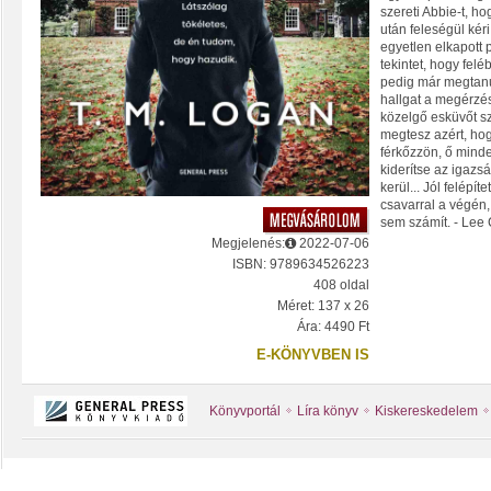
szereti Abbie-t, h
után feleségül ké
egyetlen elkapott p
tekintet, hogy fel
pedig már megtanul
hallgat a megérzé
közelgő esküvőt s
megtesz azért, ho
férkőzzön, ő mind
kiderítse az igazsá
kerül... Jól felépít
csavarral a végén
sem számít. - Lee 
Megjelenés:
2022-07-06
ISBN: 9789634526223
408 oldal
Méret: 137 x 26
Ára: 4490 Ft
E-KÖNYVBEN IS
Könyvportál
Líra könyv
Kiskereskedelem