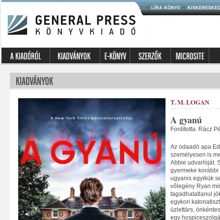
LÍRA KÖNYV
KISKERESKE
T. M. LOGAN
A gyanú
Fordította: Rácz P
Az odaadó apa Ed 
személyesen is me
Abbie udvarlóját. 
gyermeke korábbi v
ugyanis egyikük se
vőlegény Ryan min
tagadhatatlanul jók
egykori katonatis
üzlettárs, önkénte
egy hospiceszolgá