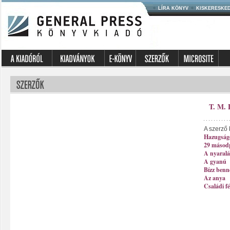
LÍRA KÖNYV
KISKERESKE
T. M.
A szerző 
Hazugság
29 másod
A nyaralá
A gyanú
Bízz ben
Az anya
Családi f