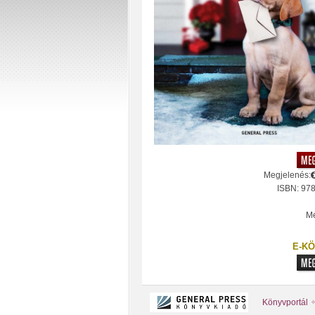
Megjelenés:
ISBN: 97
Mé
E-KÖ
Könyvportál