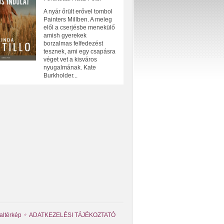
A nyár őrült erővel tombol
Painters Millben. A meleg
elől a cserjésbe menekülő
amish gyerekek
borzalmas felfedezést
tesznek, ami egy csapásra
véget vet a kisváros
nyugalmának. Kate
Burkholder...
altérkép
ADATKEZELÉSI TÁJÉKOZTATÓ