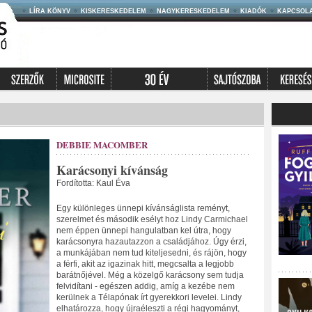
LÍRA KÖNYV
KISKERESKEDELEM
NAGYKERESKEDELEM
KIADÓK
KAPCSOL
DEBBIE MACOMBER
Karácsonyi kívánság
Fordította: Kaul Éva
Egy különleges ünnepi kívánságlista reményt,
szerelmet és második esélyt hoz Lindy Carmichael
nem éppen ünnepi hangulatban kel útra, hogy
karácsonyra hazautazzon a családjához. Úgy érzi,
a munkájában nem tud kiteljesedni, és rájön, hogy
a férfi, akit az igazinak hitt, megcsalta a legjobb
barátnőjével. Még a közelgő karácsony sem tudja
felvidítani - egészen addig, amíg a kezébe nem
kerülnek a Télapónak írt gyerekkori levelei. Lindy
elhatározza, hogy újraéleszti a régi hagyományt,