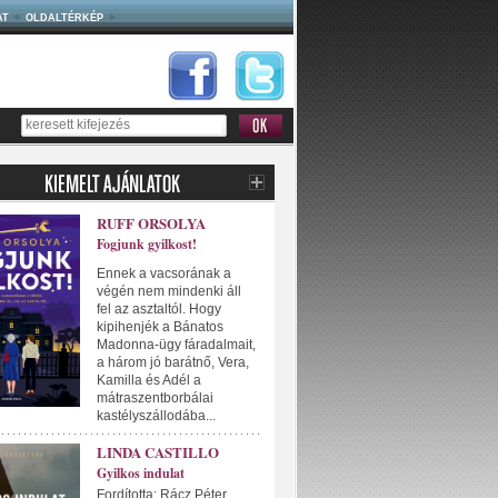
AT
OLDALTÉRKÉP
RUFF ORSOLYA
Fogjunk gyilkost!
Ennek a vacsorának a
végén nem mindenki áll
fel az asztaltól. Hogy
kipihenjék a Bánatos
Madonna-ügy fáradalmait,
a három jó barátnő, Vera,
Kamilla és Adél a
mátraszentborbálai
kastélyszállodába...
LINDA CASTILLO
Gyilkos indulat
Fordította: Rácz Péter