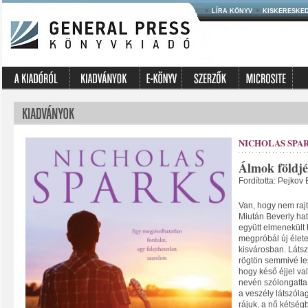
LÍRA KÖNYV
KISKERESKE
NICHOLAS SPA
Álmok földj
Fordította: Pejkov
Van, hogy nem rajtu
Miután Beverly hat
együtt elmenekült 
megpróbál új élete
kisvárosban. Lát
rögtön semmivé les
hogy késő éjjel val
nevén szólongatta.
a veszély látszóla
rájuk, a nő kétségb