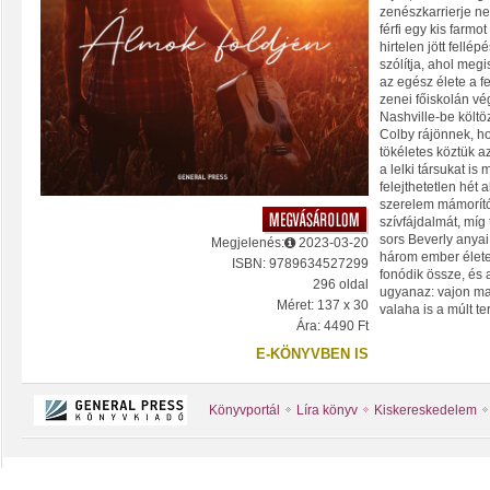
zenészkarrierje nem
férfi egy kis farm
hirtelen jött fell
szólítja, ahol meg
az egész élete a fe
zenei főiskolán vég
Nashville-be költö
Colby rájönnek, 
tökéletes köztük
a lelki társukat is
felejthetetlen hét a
szerelem mámorító
szívfájdalmát, míg 
sors Beverly anyai 
Megjelenés:
2023-03-20
három ember élete
ISBN: 9789634527299
fonódik össze, és
296 oldal
ugyanaz: vajon ma
Méret: 137 x 30
valaha is a múlt ter
Ára: 4490 Ft
E-KÖNYVBEN IS
Könyvportál
Líra könyv
Kiskereskedelem