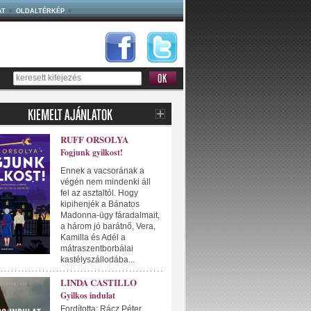
AT
OLDALTÉRKÉP
RUFF ORSOLYA
Fogjunk gyilkost!
Ennek a vacsorának a
végén nem mindenki áll
fel az asztaltól. Hogy
kipihenjék a Bánatos
Madonna-ügy fáradalmait,
a három jó barátnő, Vera,
Kamilla és Adél a
mátraszentborbálai
kastélyszállodába...
LINDA CASTILLO
Gyilkos indulat
Fordította: Rácz Péter