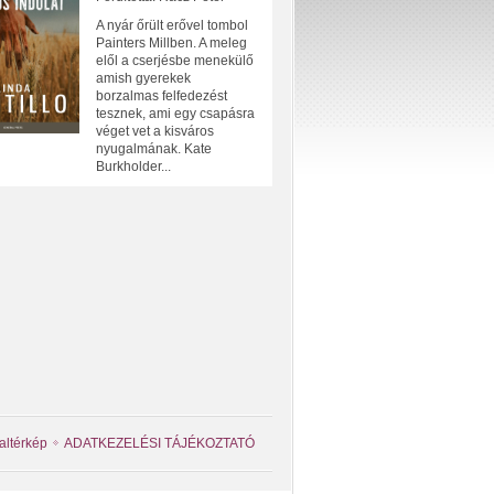
A nyár őrült erővel tombol
Painters Millben. A meleg
elől a cserjésbe menekülő
amish gyerekek
borzalmas felfedezést
tesznek, ami egy csapásra
véget vet a kisváros
nyugalmának. Kate
Burkholder...
altérkép
ADATKEZELÉSI TÁJÉKOZTATÓ