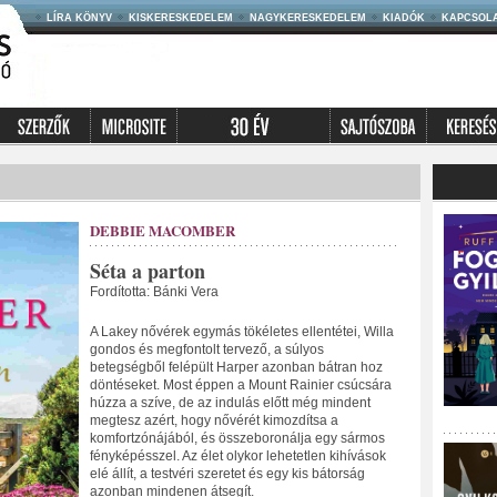
LÍRA KÖNYV
KISKERESKEDELEM
NAGYKERESKEDELEM
KIADÓK
KAPCSOL
DEBBIE MACOMBER
Séta a parton
Fordította: Bánki Vera
A Lakey nővérek egymás tökéletes ellentétei, Willa
gondos és megfontolt tervező, a súlyos
betegségből felépült Harper azonban bátran hoz
döntéseket. Most éppen a Mount Rainier csúcsára
húzza a szíve, de az indulás előtt még mindent
megtesz azért, hogy nővérét kimozdítsa a
komfortzónájából, és összeboronálja egy sármos
fényképésszel. Az élet olykor lehetetlen kihívások
elé állít, a testvéri szeretet és egy kis bátorság
azonban mindenen átsegít.