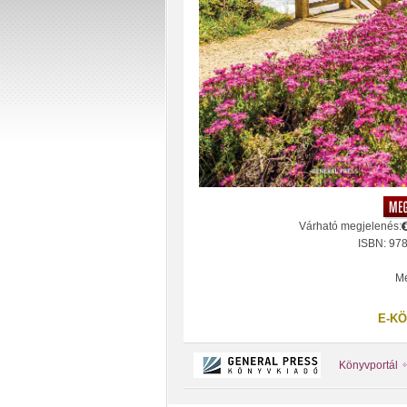
Várható megjelenés:
ISBN: 97
Mé
E-KÖ
Könyvportál