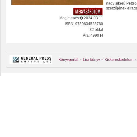
nagy sikerű Pettso
szerzőjének elrag
Megjelenés:
2024-03-11
ISBN: 9789634528760
32 oldal
Ára: 4990 Ft
Könyvportál
Líra könyv
Kiskereskedelem