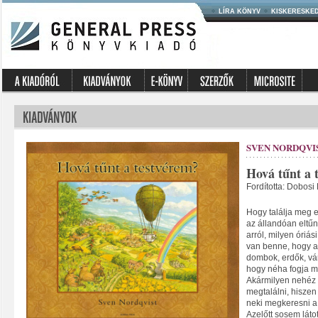
LÍRA KÖNYV
KISKERESKE
SVEN NORDQVI
Hová tűnt a 
Fordította: Dobosi
Hogy találja meg e
az állandóan eltűn
arról, milyen óriás
van benne, hogy a
dombok, erdők, vá
hogy néha fogja ma
Akármilyen nehéz 
megtalálni, hiszen
neki megkeresni a 
Azelőtt sosem láto