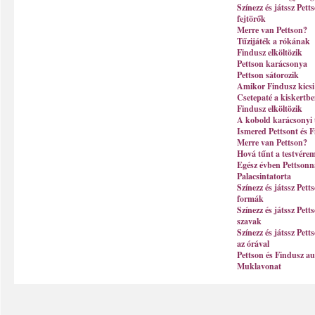
Színezz és játssz Pett
fejtörők
Merre van Pettson?
Tűzijáték a rókának
Findusz elköltözik
Pettson karácsonya
Pettson sátorozik
Amikor Findusz kicsi 
Csetepaté a kiskertb
Findusz elköltözik
A kobold karácsonyi 
Ismered Pettsont és 
Merre van Pettson?
Hová tűnt a testvére
Egész évben Pettsonna
Palacsintatorta
Színezz és játssz Pet
formák
Színezz és játssz Pett
szavak
Színezz és játssz Pet
az órával
Pettson és Findusz au
Muklavonat