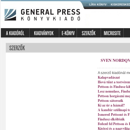
LÍRA KÖNYV
KISKERESKE
SVEN NORDQV
A szerző kiadónál m
Kalapvadászat
Hová tűnt a testvére
Pettson és Findusz ki
Lesz nemulass, Findu
Pettson horgászni me
Pettson sátorozik
Ki az úr a háznál?
A kandúr szülinapi t
Ismered Pettsont és 
Findusz elköltözik
Fedezd fel Pettson és
Kisöcsi és a nagyvilág