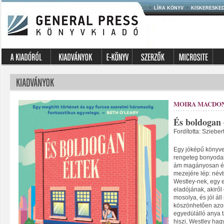
LÍRA KÖNYV
KISKERESKE
MOIRA MACDO
És boldogan 
Fordította: Sziebe
Egy jóképű könyves
rengeteg bonyodalo
ám magányosan éld
mezejére lép: név
Westley-nek, egy e
eladójának, akiről 
mosolya, és jól áll
köszönhetően azon
egyedülálló anya t
hiszi, Westley hagy