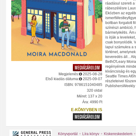
ráadásul szereti a
rábeszélésre Laura
Eközben az egyébk
ismertWestleyfigye
boltban forgatott 
színészi ambíció, 
bármelyikétis. Ám 
is írják a leveleke
csak bonyolódik. V
lapul számukra a 
történet, amelyne
keveredés áll... Al
BethO'Leary Moir
regényének minden
kíváncsiság és egy
Megjelenés:
2025-08-28
Seattle Times Afő
Első kiadás dátuma:
2025-09-07
részleteivel fűszer
ISBN: 9786151040485
PublishersWeekly
320 oldal
Méret: 137 x 20
Ára: 4990 Ft
E-KÖNYVBEN IS
Könyvportál
Líra könyv
Kiskereskedelem