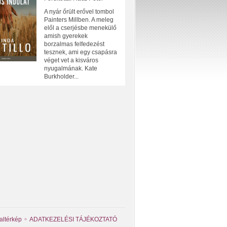
A nyár őrült erővel tombol
Painters Millben. A meleg
elől a cserjésbe menekülő
amish gyerekek
borzalmas felfedezést
tesznek, ami egy csapásra
véget vet a kisváros
nyugalmának. Kate
Burkholder...
altérkép
ADATKEZELÉSI TÁJÉKOZTATÓ