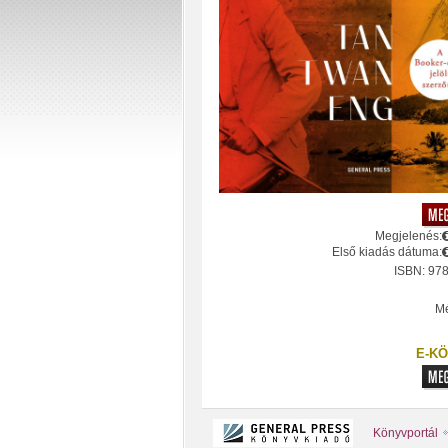
Megjelenés:
Első kiadás dátuma:
ISBN: 97
Mé
E-KÖ
Könyvportál