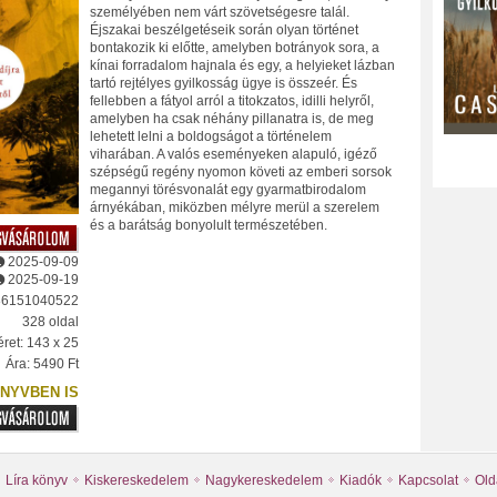
személyében nem várt szövetségesre talál.
Éjszakai beszélgetéseik során olyan történet
bontakozik ki előtte, amelyben botrányok sora, a
kínai forradalom hajnala és egy, a helyieket lázban
tartó rejtélyes gyilkosság ügye is összeér. És
fellebben a fátyol arról a titokzatos, idilli helyről,
amelyben ha csak néhány pillanatra is, de meg
lehetett lelni a boldogságot a történelem
viharában. A valós eseményeken alapuló, igéző
szépségű regény nyomon követi az emberi sorsok
megannyi törésvonalát egy gyarmatbirodalom
árnyékában, miközben mélyre merül a szerelem
és a barátság bonyolult természetében.
2025-09-09
2025-09-19
86151040522
328 oldal
ret: 143 x 25
Ára: 5490 Ft
NYVBEN IS
Líra könyv
Kiskereskedelem
Nagykereskedelem
Kiadók
Kapcsolat
Old