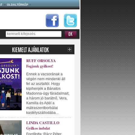
AT
OLDALTÉRKÉP
RUFF ORSOLYA
Fogjunk gyilkost!
Ennek a vacsorának a
végén nem mindenki áll
fel az asztaltól. Hogy
kipihenjék a Bánatos
Madonna-ügy fáradalmait,
a három jó barátnő, Vera,
Kamilla és Adél a
mátraszentborbálai
kastélyszállodába...
LINDA CASTILLO
Gyilkos indulat
Fordította: Rácz Péter