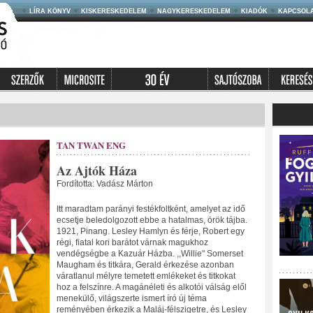
LÍRA KÖNYV
KISKERESKEDELEM
NAGYKERESKEDELEM
KIADÓK
KAPCSOL
TAN TWAN ENG
Az Ajtók Háza
Fordította: Vadász Márton
Itt maradtam parányi festékfoltként, amelyet az idő
ecsetje beledolgozott ebbe a hatalmas, örök tájba.
1921, Pinang. Lesley Hamlyn és férje, Robert egy
régi, fiatal kori barátot várnak magukhoz
vendégségbe a Kazuár Házba. ,,Willie" Somerset
Maugham és titkára, Gerald érkezése azonban
váratlanul mélyre temetett emlékeket és titkokat
hoz a felszínre. A magánéleti és alkotói válság elől
menekülő, világszerte ismert író új téma
reményében érkezik a Maláj-félszigetre, és Lesley